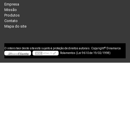
Empresa
Missão
Produtos
Contato
Mapa do site
©
O inteiro teor deste site está sujeito à proteção de direitos autorais. Copyright
Dinamarca
Rolamentos (Lei 9610 de 19/02/1998)