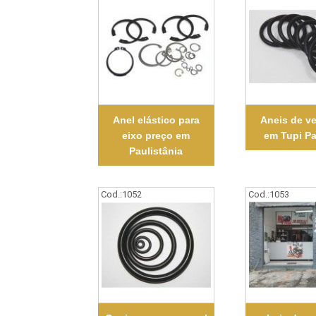
Anel elástico para
Aneis de v
eixo preço em
em Tupi Pa
Paulistânia
Cod.:
1052
Cod.:
1053