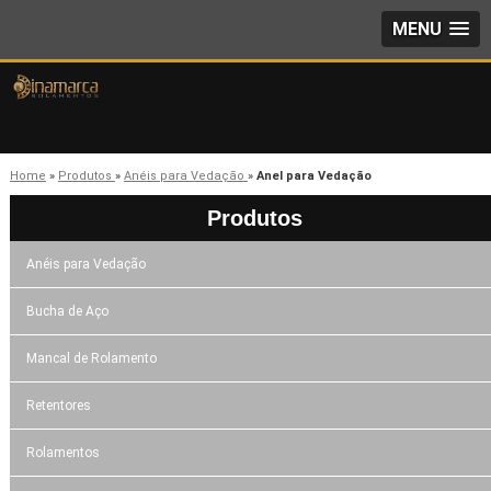
MENU
Home
»
Produtos
»
Anéis para Vedação
»
Anel para Vedação
Produtos
Anéis para Vedação
Bucha de Aço
Mancal de Rolamento
Retentores
Rolamentos