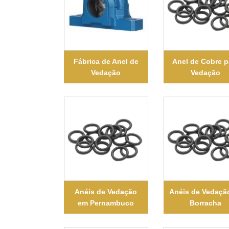
Fábrica de Anel de
Anel de Cobre p
Vedação
Vedação
Anéis de Vedação
Anéis de Vedaçã
em Pernambuco
Borracha