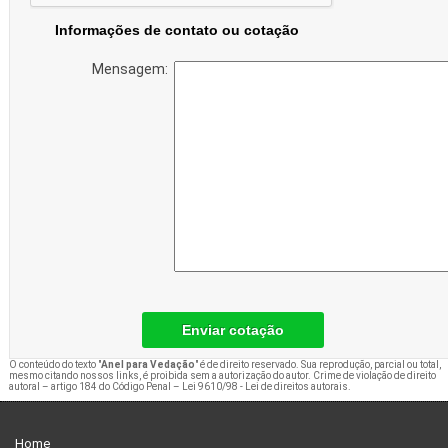
Informações de contato ou cotação
Mensagem:
Enviar cotação
O conteúdo do texto "
Anel para Vedação
" é de direito reservado. Sua reprodução, parcial ou total,
mesmo citando nossos links, é proibida sem a autorização do autor. Crime de violação de direito
autoral – artigo 184 do Código Penal –
Lei 9610/98 - Lei de direitos autorais
.
Home