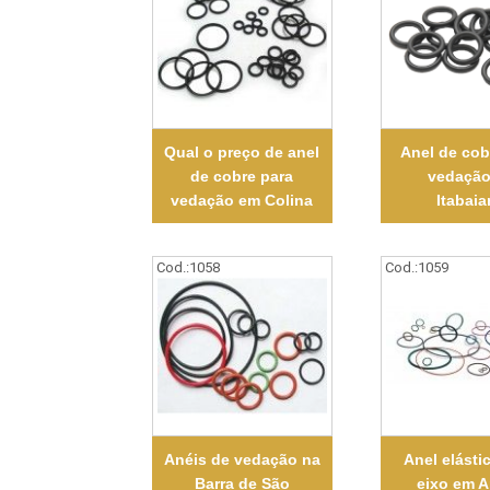
Qual o preço de anel
Anel de cob
de cobre para
vedação
vedação em Colina
Itabaia
Cod.:
1058
Cod.:
1059
Anéis de vedação na
Anel elásti
Barra de São
eixo em A