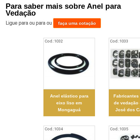
Para saber mais sobre Anel para
Vedação
Ligue para
ou para
ou
faça uma cotação
Cod.:
1032
Cod.:
1033
Anel elástico para
Fabricantes
eixo liso em
de vedação
Mongaguá
José dos 
Cod.:
1034
Cod.:
1035