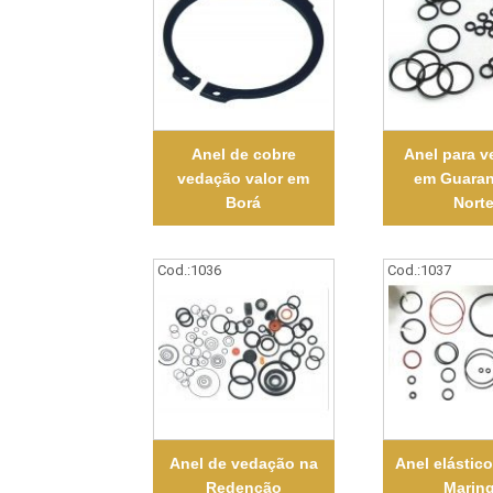
Anel de cobre
Anel para 
vedação valor em
em Guaran
Borá
Nort
Cod.:
1036
Cod.:
1037
Anel de vedação na
Anel elástico
Redenção
Marin