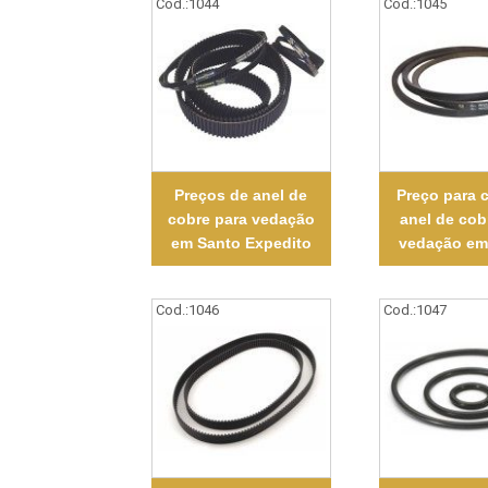
Cod.:
1044
Cod.:
1045
Preços de anel de
Preço para 
cobre para vedação
anel de cob
em Santo Expedito
vedação em
Cod.:
1046
Cod.:
1047