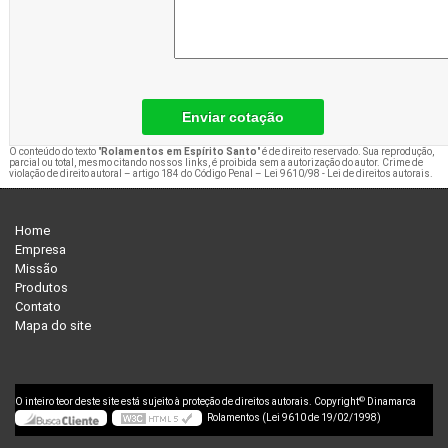
Enviar cotação
O conteúdo do texto "
Rolamentos em Espírito Santo
" é de direito reservado. Sua reprodução,
parcial ou total, mesmo citando nossos links, é proibida sem a autorização do autor. Crime de
violação de direito autoral – artigo 184 do Código Penal –
Lei 9610/98 - Lei de direitos autorais
.
Home
Empresa
Missão
Produtos
Contato
Mapa do site
©
O inteiro teor deste site está sujeito à proteção de direitos autorais. Copyright
Dinamarca
Rolamentos (Lei 9610 de 19/02/1998)