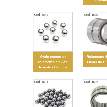
Colom
Cod.:
4519
Cod.:
4520
Onde encontrar
Rolamento 
rolamento em São
Lucas do Ri
José dos Campos
Cod.:
4521
Cod.:
4522