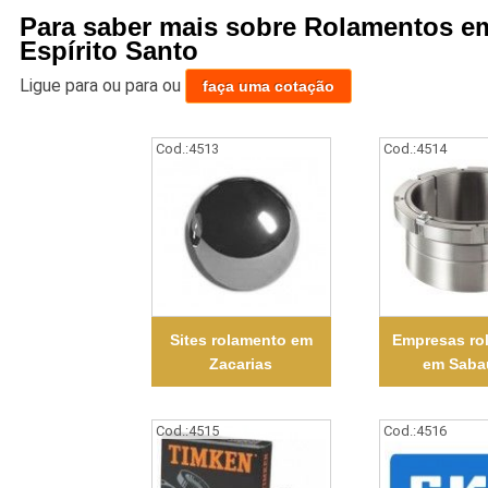
Para saber mais sobre Rolamentos e
Espírito Santo
Ligue para
ou para
ou
faça uma cotação
Cod.:
4513
Cod.:
4514
Sites rolamento em
Empresas ro
Zacarias
em Saba
Cod.:
4515
Cod.:
4516