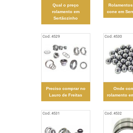
Qual o preço
Rolamentos
rolamento em
cone em Ser
Sertãozinho
Cod.:
4529
Cod.:
4530
Preciso comprar no
Onde com
Lauro de Freitas
rolamento e
Cod.:
4531
Cod.:
4532