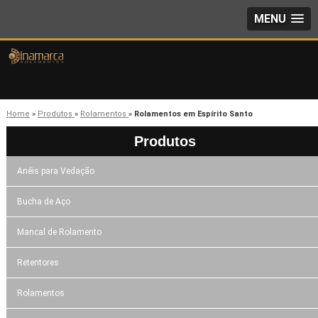
MENU
Home
»
Produtos
»
Rolamentos
»
Rolamentos em Espírito Santo
Produtos
Anéis para Vedação
Bucha de Aço
Mancal de Rolamento
Retentores
Rolamentos