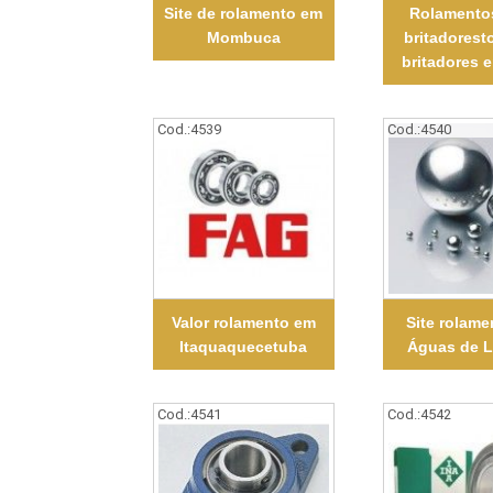
Site de rolamento em
Rolamento
Mombuca
britadorest
britadores e
Cod.:
4539
Cod.:
4540
Valor rolamento em
Site rolam
Itaquaquecetuba
Águas de L
Cod.:
4541
Cod.:
4542