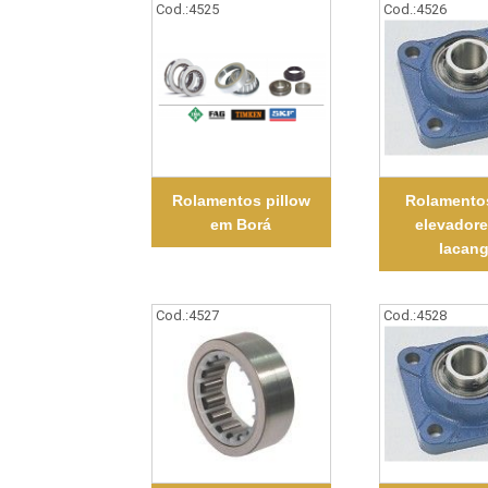
Cod.:
4525
Cod.:
4526
Rolamentos pillow
Rolamento
em Borá
elevador
Iacan
Cod.:
4527
Cod.:
4528