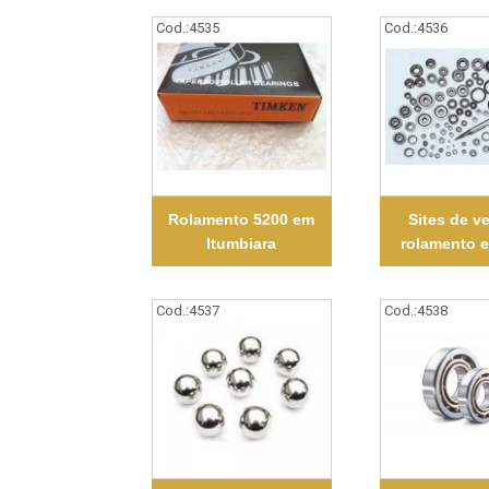
Cod.:
4535
Cod.:
4536
Rolamento 5200 em
Sites de 
Itumbiara
rolamento 
Cod.:
4537
Cod.:
4538