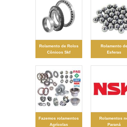
Rolamento de Rolos
Rolamento d
Cônicos Skf
Esferas
Fazemos rolamentos
Rolamentos n
Agrícolas
Paraná