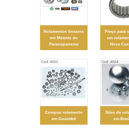
Rolamentos lineares
Preço para 
em Mirante do
um rolame
Paranapanema
Nova Cas
Cod.:
4533
Cod.:
4534
Comprar rolamento
Sites de ro
em Guaimbê
em Bra