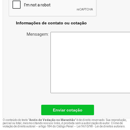
Informações de contato ou cotação
Mensagem:
Enviar cotação
O conteúdo do texto "
Anéis de Vedação no Maranhão
" é de direito reservado. Sua reprodução,
parcial ou total, mesmo citando nossos links, é proibida sem a autorização do autor. Crime de
violação de direito autoral – artigo 184 do Código Penal –
Lei 9610/98 - Lei de direitos autorais
.