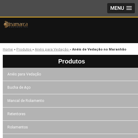
MENU
Home
»
Produtos
»
Anéis para Vedação
»
Anéis de Vedação no Maranhão
Produtos
Anéis para Vedação
Bucha de Aço
Mancal de Rolamento
Retentores
Rolamentos