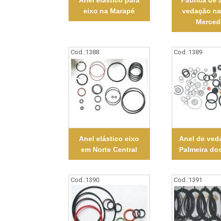
Anel elástico para
Fábrica de 
eixo na Marapé
vedação na
Merced
Cod.:
1388
Cod.:
1389
Anel elástico eixo
Anel de ved
em Norte Central
Palmeira do
Cod.:
1390
Cod.:
1391