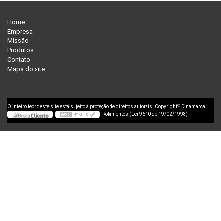
Home
Empresa
Missão
Produtos
Contato
Mapa do site
©
O inteiro teor deste site está sujeito à proteção de direitos autorais. Copyright
Dinamarca
Rolamentos (Lei 9610 de 19/02/1998)