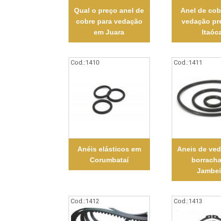
Qual o preço anel de
Anel de cob
cobre para vedação
vedação pr
em Juara
Itaóc
Cod.:
1410
Cod.:
1411
Anéis elásticos em
Aneis de ve
Corumbataí
borrach
Jambei
Cod.:
1412
Cod.:
1413