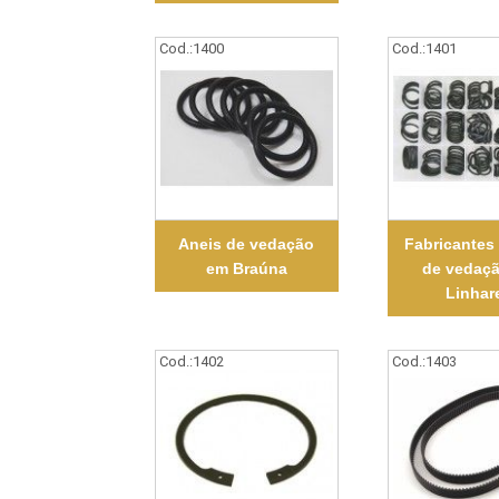
Cod.:
1400
Cod.:
1401
Aneis de vedação
Fabricantes
em Braúna
de vedaç
Linhar
Cod.:
1402
Cod.:
1403