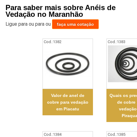
Para saber mais sobre Anéis de
Vedação no Maranhão
Ligue para
ou para
ou
faça uma cotação
Cod.:
1382
Cod.:
1383
Valor de anel de
Quais os pre
cobre para vedação
de cobre
em Piacatu
vedação
Piraqu
Cod.:
1384
Cod.:
1385