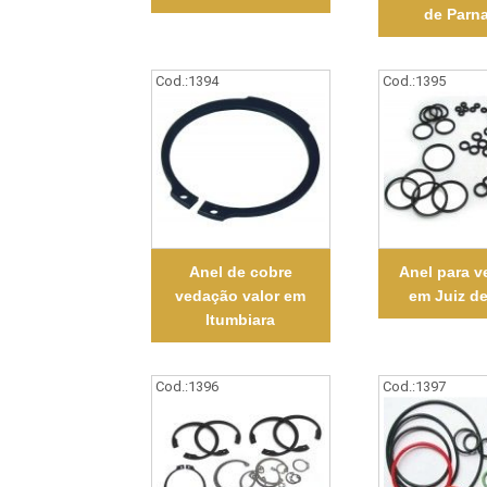
de Parn
Cod.:
1394
Cod.:
1395
Anel de cobre
Anel para 
vedação valor em
em Juiz d
Itumbiara
Cod.:
1396
Cod.:
1397