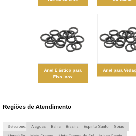
Anel Elástico para
Anel para Veda
Eixo Inox
Regiões de Atendimento
Selecione:
Alagoas
Bahia
Brasília
Espírito Santo
Goiás
Maranhão
Mato Grosso
Mato Grosso do Sul
Minas Gerais