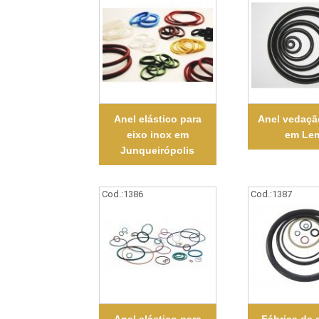
Anel elástico para
Anel vedaçã
eixo inox em
em Le
Junqueirópolis
Cod.:
1386
Cod.:
1387