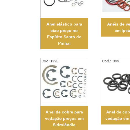
Anel elástico para
Anéis de v
eixo preço no
em Ipe
Espírito Santo do
Pinhal
Cod.:
1398
Cod.:
1399
Anel de cobre para
Anel de cob
vedação preços em
vedação em 
Sidrolândia