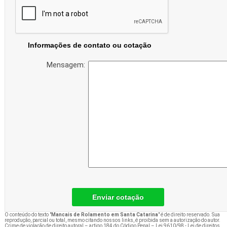
Informações de contato ou cotação
Mensagem:
Enviar cotação
O conteúdo do texto "
Mancais de Rolamento em Santa Catarina
" é de direito reservado. Sua
reprodução, parcial ou total, mesmo citando nossos links, é proibida sem a autorização do autor.
Crime de violação de direito autoral – artigo 184 do Código Penal –
Lei 9610/98 - Lei de direitos