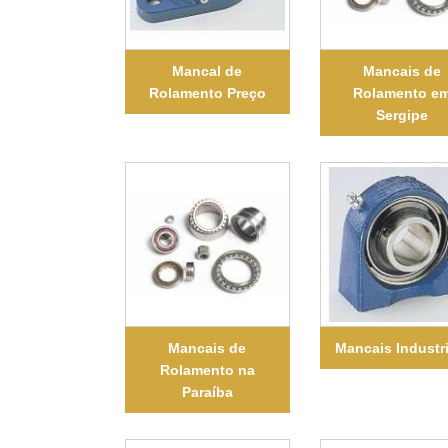
Mancal de
Mancais de
Rolamento Preço
Rolamento e
Sergipe
Mancais de
Mancais Industr
Rolamento na
Paraíba