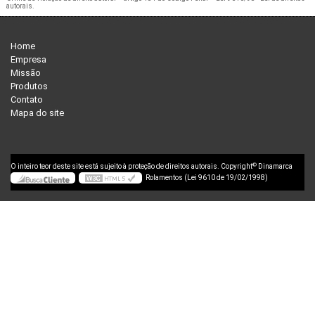
autorais
.
Home
Empresa
Missão
Produtos
Contato
Mapa do site
©
O inteiro teor deste site está sujeito à proteção de direitos autorais. Copyright
Dinamarca
Rolamentos (Lei 9610 de 19/02/1998)