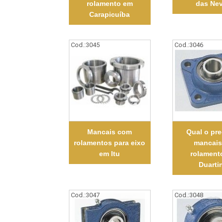
rolamento em
das Ne
Carapicuíba
Cod.:
3045
Cod.:
3046
Mancais com
Qual o pr
rolamentos para eixo
mancais
em Itu
rolament
Duarti
Cod.:
3047
Cod.:
3048