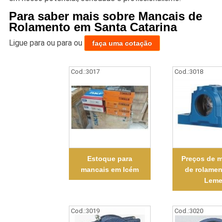
Para saber mais sobre Mancais de
Rolamento em Santa Catarina
Ligue para
ou para
ou
faça uma cotação
Cod.:
3017
Cod.:
3018
Estoque para
Preços de 
mancais em Icém
de rolame
Lem
Cod.:
3019
Cod.:
3020