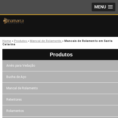
MENU
Home
»
Produtos
»
Mancal de Rolamento
»
Mancais de Rolamento em Santa
Catarina
Produtos
Anéis para Vedação
Bucha de Aço
Mancal de Rolamento
Retentores
Rolamentos