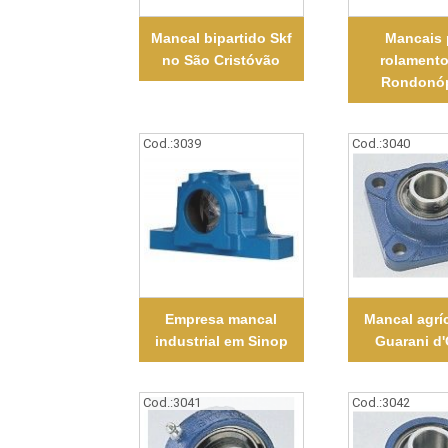
Mancal bipartido Skf
Mancais 
no São Cristóvão
rolament
Rondonóp
Cod.:
3039
Cod.:
3040
Empresa mancal
Mancal agrí
industrial em Sinop
Guarani d
Cod.:
3041
Cod.:
3042