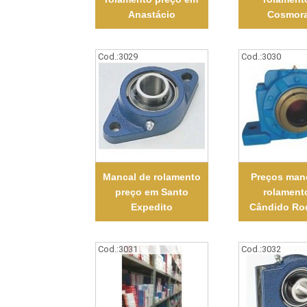
Anastácio
Cosmor
Cod.:
3029
Cod.:
3030
Mancal de rolamento
Preços man
preço em Santo
rolament
Expedito
Cândido Ro
Cod.:
3031
Cod.:
3032