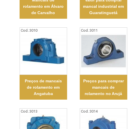
Mancais de
Valor para comprar
rolamento em Álvaro
mancal industrial em
de Carvalho
Guaratinguetá
Cod.:
3010
Cod.:
3011
Preços de mancais
Preços para comprar
de rolamento em
mancais de
Angatuba
rolamento no Arujá
Cod.:
3013
Cod.:
3014