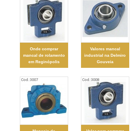
Onde comprar
Valores mancal
mancal de rolamento
industrial na Delmiro
em Reginópolis
Gouveia
Cod.:
3007
Cod.:
3008