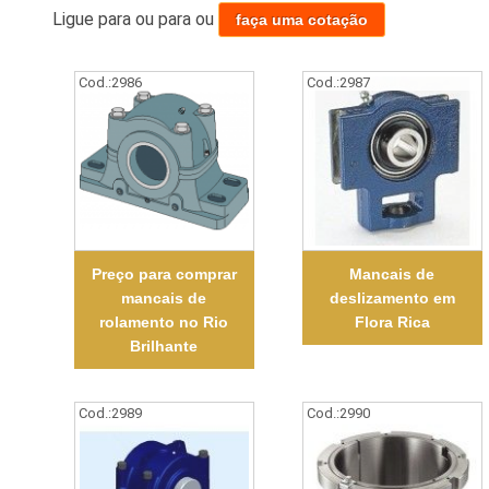
Ligue para
ou para
ou
faça uma cotação
Cod.:
2986
Cod.:
2987
Preço para comprar
Mancais de
mancais de
deslizamento em
rolamento no Rio
Flora Rica
Brilhante
Cod.:
2989
Cod.:
2990