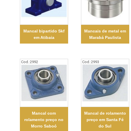
Mancal bipartido Skf
Mancais de metal em
em Atibaia
Marabá Paulista
Cod.:
2992
Cod.:
2993
Mancal com
Mancal de rolamento
rolamento preço no
preço em Santa Fé
Morro Saboó
do Sul