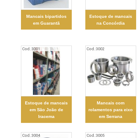
Mancais bipartidos
Estoque de mancais
em Guarantã
na Concórdia
Cod.:
3001
Cod.:
3002
Estoque de mancais
Mancais com
em São João de
rolamentos para eixo
Iracema
em Serrana
Cod.:
3004
Cod.:
3005