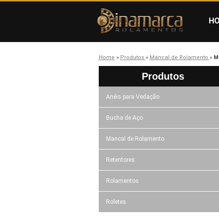
H
Home
»
Produtos
»
Mancal de Rolamento
»
M
Produtos
Anéis para Vedação
Bucha de Aço
Mancal de Rolamento
Retentores
Rolamentos
Roletes