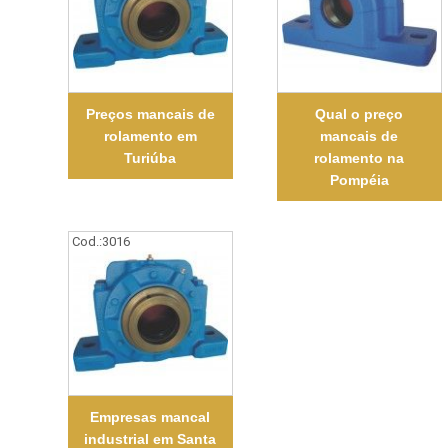
Preços mancais de
Qual o preço
rolamento em
mancais de
Turiúba
rolamento na
Pompéia
Cod.:
3016
Empresas mancal
industrial em Santa