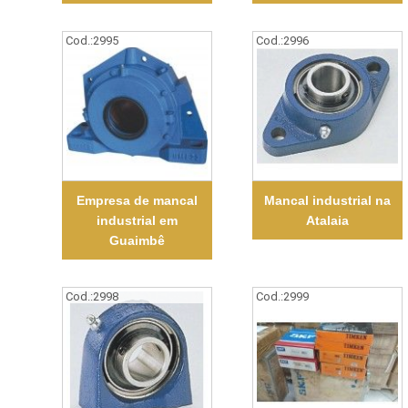
Cod.:
2995
Cod.:
2996
Empresa de mancal
Mancal industrial na
industrial em
Atalaia
Guaimbê
Cod.:
2998
Cod.:
2999