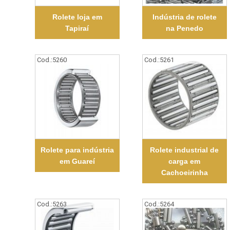
Rolete loja em
Indústria de rolete
Tapiraí
na Penedo
Cod.:
5260
Cod.:
5261
Rolete para indústria
Rolete industrial de
em Guareí
carga em
Cachoeirinha
Cod.:
5263
Cod.:
5264