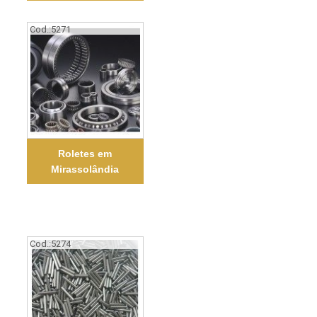
Cod.:
5271
Roletes em
Mirassolândia
Cod.:
5274