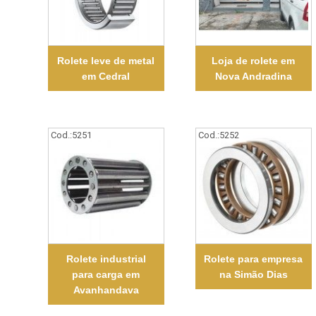
Rolete leve de metal
Loja de rolete em
em Cedral
Nova Andradina
Cod.:
5251
Cod.:
5252
Rolete industrial
Rolete para empresa
para carga em
na Simão Dias
Avanhandava