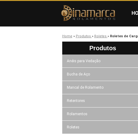
H
Home
»
Produtos
»
Roletes
»
Roletes de Carg
Produtos
Anéis para Vedação
Bucha de Aço
Mancal de Rolamento
Retentores
Rolamentos
Roletes