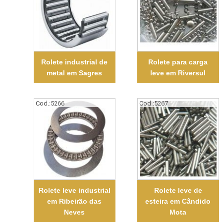
Rolete industrial de
Rolete para carga
metal em Sagres
leve em Riversul
Cod.:
5266
Cod.:
5267
Rolete leve industrial
Rolete leve de
em Ribeirão das
esteira em Cândido
Neves
Mota