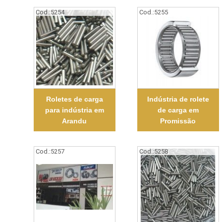
Cod.:
5254
Cod.:
5255
Roletes de carga
Indústria de rolete
para indústria em
de carga em
Arandu
Promissão
Cod.:
5257
Cod.:
5258