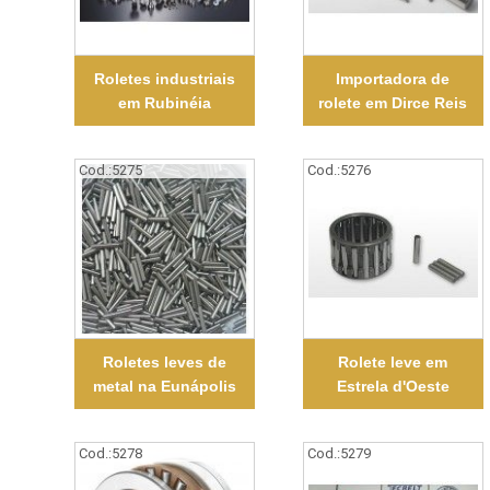
Roletes industriais
Importadora de
em Rubinéia
rolete em Dirce Reis
Cod.:
5275
Cod.:
5276
Roletes leves de
Rolete leve em
metal na Eunápolis
Estrela d'Oeste
Cod.:
5278
Cod.:
5279