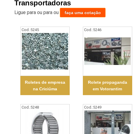
Transportadoras
Ligue para
ou para
ou
faça uma cotação
Cod.:
5245
Cod.:
5246
Roletes de empresa
Rolete propaganda
na Criciúma
em Votorantim
Cod.:
5248
Cod.:
5249