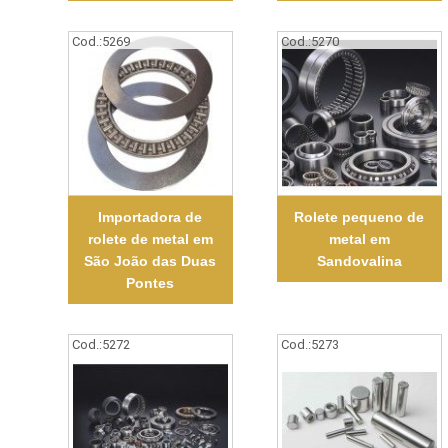
Cod.:
5269
Cod.:
5270
Importadora de
Rolete pequeno de
rolete de metal em
metal em
São João das Duas
Sandovalina
Pontes
Cod.:
5272
Cod.:
5273