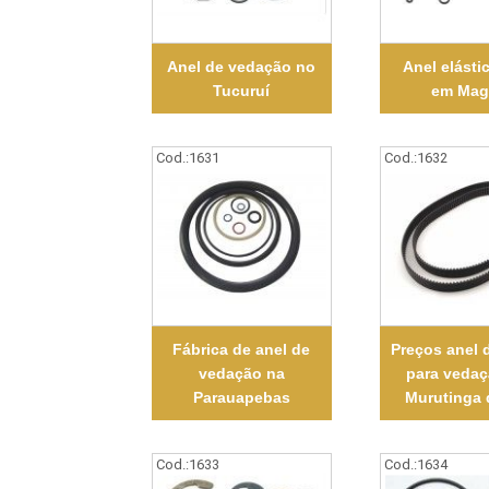
Anel de vedação no
Anel elásti
Tucuruí
em Mag
Cod.:
1631
Cod.:
1632
Fábrica de anel de
Preços anel 
vedação na
para veda
Parauapebas
Murutinga 
Cod.:
1633
Cod.:
1634