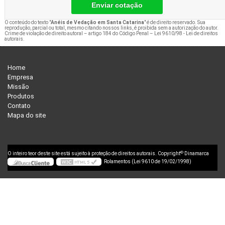
Enviar cotação
O conteúdo do texto "
Anéis de Vedação em Santa Catarina
" é de direito reservado. Sua
reprodução, parcial ou total, mesmo citando nossos links, é proibida sem a autorização do autor.
Crime de violação de direito autoral – artigo 184 do Código Penal –
Lei 9610/98 - Lei de direitos
autorais
.
Home
Empresa
Missão
Produtos
Contato
Mapa do site
©
O inteiro teor deste site está sujeito à proteção de direitos autorais. Copyright
Dinamarca
Rolamentos (Lei 9610 de 19/02/1998)