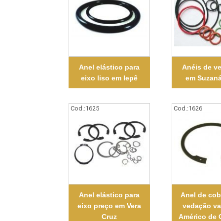
Anel elástico para
Anéis de v
eixo liso em Iepê
em Suzaná
Cod.:
1625
Cod.:
1626
Anel elástico para
Anel de cob
eixo preço em Vera
vedação va
Cruz
Américo de