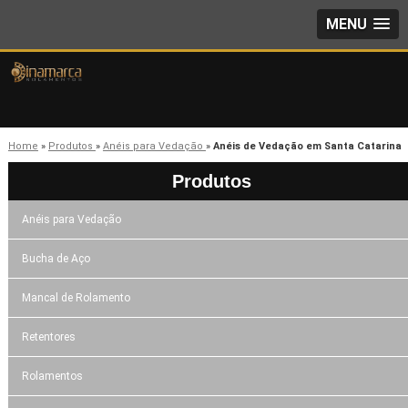
MENU
Home
»
Produtos
»
Anéis para Vedação
»
Anéis de Vedação em Santa Catarina
Produtos
Anéis para Vedação
Bucha de Aço
Mancal de Rolamento
Retentores
Rolamentos