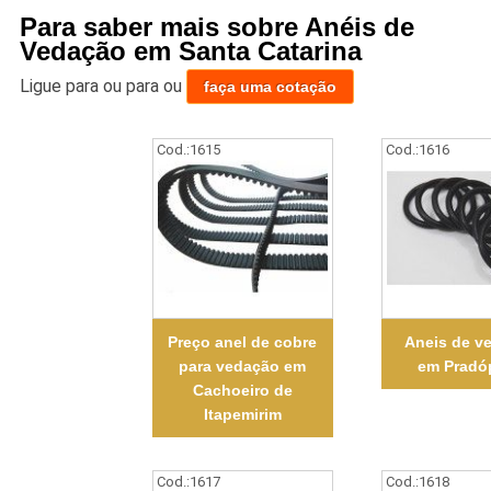
Para saber mais sobre Anéis de
Vedação em Santa Catarina
Ligue para
ou para
ou
faça uma cotação
Cod.:
1615
Cod.:
1616
Preço anel de cobre
Aneis de v
para vedação em
em Pradó
Cachoeiro de
Itapemirim
Cod.:
1617
Cod.:
1618