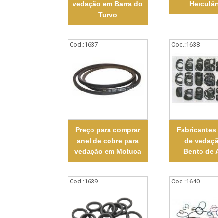
vedação em Barra do
Herculâ
Turvo
Cod.:
1637
Cod.:
1638
Preço para comprar
Fabricantes
anel de cobre para
de vedaç
vedação em Motuca
Bento de 
Cod.:
1639
Cod.:
1640