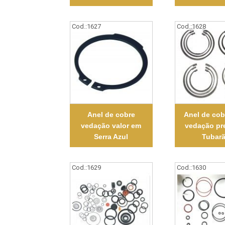
Cod.:
1627
Cod.:
1628
Anel de cobre
Anel de cob
vedação valor em
vedação pr
Serra Azul
Tubar
Cod.:
1629
Cod.:
1630