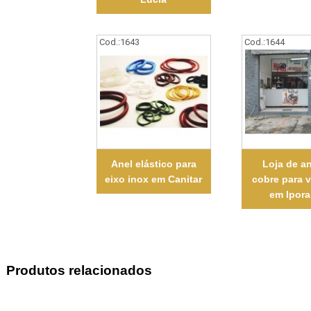
Cod.:
1643
Cod.:
1644
Anel elástico para
Loja de an
eixo inox em Canitar
cobre para 
em Ipor
Produtos relacionados