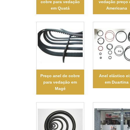
cobre para vedação
vedação preço
em Quatá
Americana
Preço anel de cobre
Anel elástico e
para vedação em
em Duartina
Magé