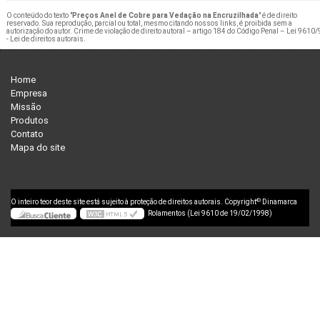
O conteúdo do texto "
Preços Anel de Cobre para Vedação na Encruzilhada
" é de direito
reservado. Sua reprodução, parcial ou total, mesmo citando nossos links, é proibida sem a
autorização do autor. Crime de violação de direito autoral – artigo 184 do Código Penal –
Lei 9610/
- Lei de direitos autorais
.
Home
Empresa
Missão
Produtos
Contato
Mapa do site
©
O inteiro teor deste site está sujeito à proteção de direitos autorais. Copyright
Dinamarca
Rolamentos (Lei 9610 de 19/02/1998)