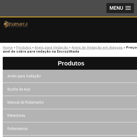
MENU
Home
»
Produtos
»
Anéis para Vedação
»
Aneis de Vedação em Alagoas
»
Preço
anel de cobre para vedação na Encruzilhada
Produtos
Anéis para Vedação
Bucha de Aço
Mancal de Rolamento
Retentores
Rolamentos