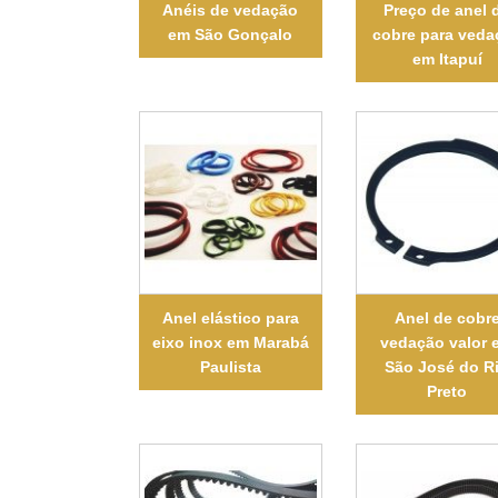
Anéis de vedação
Preço de anel 
em São Gonçalo
cobre para veda
em Itapuí
Anel elástico para
Anel de cobr
eixo inox em Marabá
vedação valor 
Paulista
São José do R
Preto