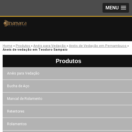
MENU
Home
»
Produtos
»
Anéis para Vedação
»
Anéis de Vedação em Pernambuco
»
Aneis de vedação em Teodoro Sampaio
Produtos
Anéis para Vedação
Bucha de Aço
Mancal de Rolamento
Retentores
Rolamentos