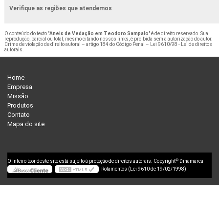
Verifique as regiões que atendemos
O conteúdo do texto "
Aneis de Vedação em Teodoro Sampaio
" é de direito reservado. Sua
reprodução, parcial ou total, mesmo citando nossos links, é proibida sem a autorização do autor.
Crime de violação de direito autoral – artigo 184 do Código Penal –
Lei 9610/98 - Lei de direitos
autorais
.
Home
Empresa
Missão
Produtos
Contato
Mapa do site
©
O inteiro teor deste site está sujeito à proteção de direitos autorais. Copyright
Dinamarca
Rolamentos (Lei 9610 de 19/02/1998)