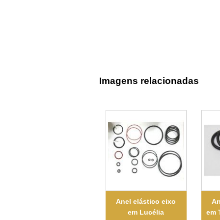
Imagens relacionadas
Anel elástico eixo
An
em Lucélia
em 