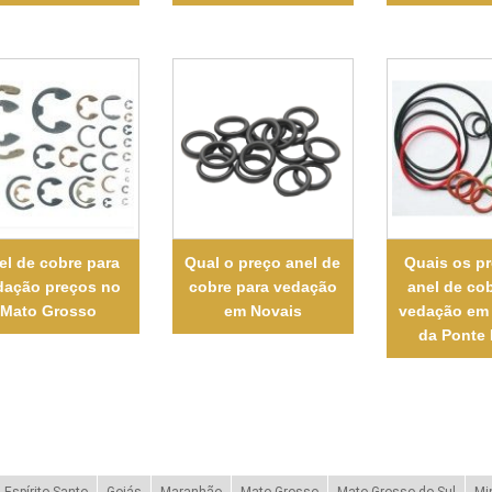
el de cobre para
Qual o preço anel de
Quais os p
dação preços no
cobre para vedação
anel de co
Mato Grosso
em Novais
vedação em
da Ponte
Espírito Santo
Goiás
Maranhão
Mato Grosso
Mato Grosso do Sul
Mi