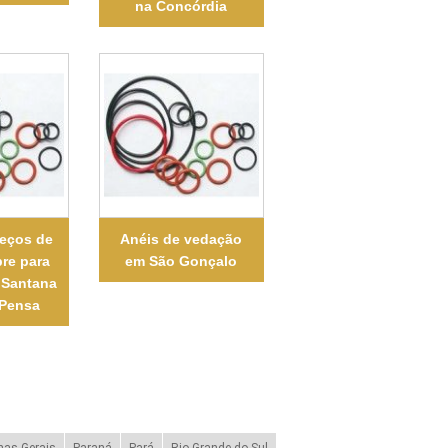
na Concórdia
reços de
Anéis de vedação
bre para
em São Gonçalo
 Santana
 Pensa
nas Gerais
Paraná
Pará
Rio Grande do Sul