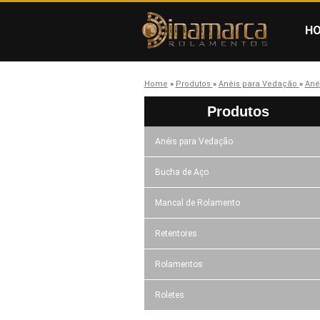
H
Home
»
Produtos
»
Anéis para Vedação
»
Ané
Produtos
Anéis para Vedação
Bucha de Aço
Mancal de Rolamento
Retentores
Rolamentos
Roletes