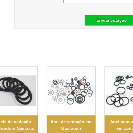
Enviar cotação
eis de vedação
Anel de vedação em
Anel para 
Teodoro Sampaio
Guarapari
em Louv