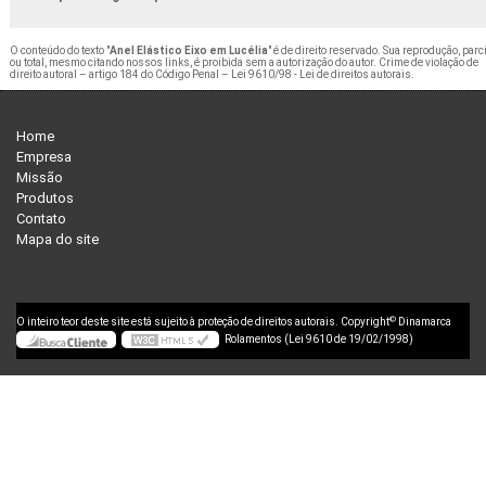
O conteúdo do texto "
Anel Elástico Eixo em Lucélia
" é de direito reservado. Sua reprodução, parc
ou total, mesmo citando nossos links, é proibida sem a autorização do autor. Crime de violação de
direito autoral – artigo 184 do Código Penal –
Lei 9610/98 - Lei de direitos autorais
.
Home
Empresa
Missão
Produtos
Contato
Mapa do site
©
O inteiro teor deste site está sujeito à proteção de direitos autorais. Copyright
Dinamarca
Rolamentos (Lei 9610 de 19/02/1998)