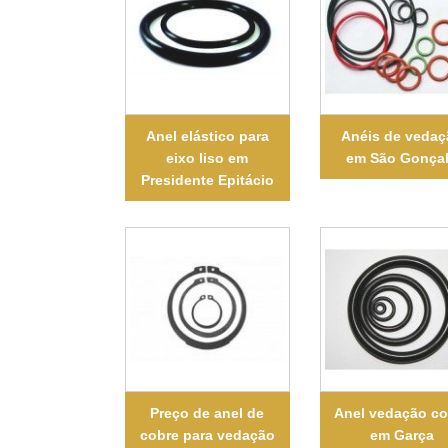
Anel elástico para
Anéis de veda
eixo liso em
em São Gonça
Presidente Epitácio
Preço de anel de
Anel vedação co
cobre para vedação
em Garça