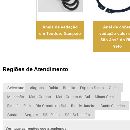
Aneis de vedação
Anel de cobr
em Teodoro Sampaio
vedação valor 
São José do R
Preto
Regiões de Atendimento
Selecione:
Alagoas
Bahia
Brasília
Espírito Santo
Goiás
Maranhão
Mato Grosso
Mato Grosso do Sul
Minas Gerais
Paraná
Pará
Rio Grande do Sul
Rio de Janeiro
Santa Catarina
Santos
Sergipe
São Paulo
São Sebastião
Verifique as regiões que atendemos