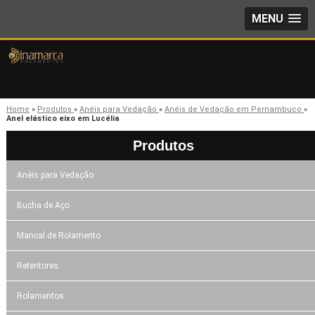
MENU
Home
»
Produtos
»
Anéis para Vedação
»
Anéis de Vedação em Pernambuco
»
Anel elástico eixo em Lucélia
Produtos
Anéis para Vedação
Bucha de Aço
Mancal de Rolamento
Retentores
Rolamentos