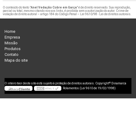
O conteúdo do texto "
Anel Vedação Cobre em Garça
" é de direito reservado. Sua reprodução,
parcial ou total, mesmo citando nossos links, é proibida sem a autorização do autor. Crime de
violação de direito autoral – artigo 184 do Código Penal –
Lei 9610/98 - Lei de direitos autorais
.
Home
Empresa
Missão
Produtos
Contato
Mapa do site
©
O inteiro teor deste site está sujeito à proteção de direitos autorais. Copyright
Dinamarca
Rolamentos (Lei 9610 de 19/02/1998)