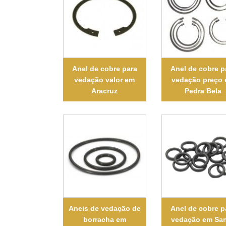
Anel de cobre para
Anel de cobre p
vedação valor em
vedação preço
Aracruz
Pedra Bela
Aneis de vedação de
Anel de cobre p
borracha em
vedação em Sa