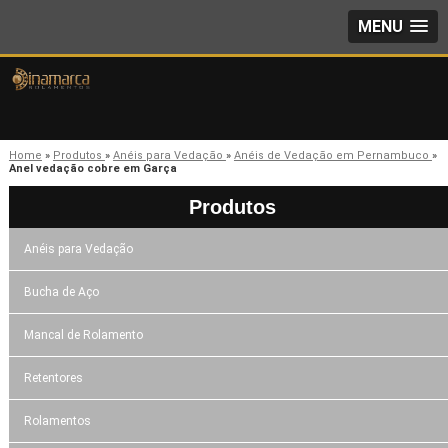
MENU
Home
»
Produtos
»
Anéis para Vedação
»
Anéis de Vedação em Pernambuco
»
Anel vedação cobre em Garça
Produtos
Anéis para Vedação
Bucha de Aço
Mancal de Rolamento
Retentores
Rolamentos