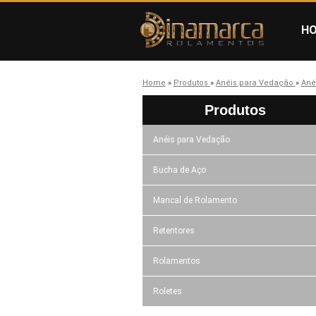
H
Home
»
Produtos
»
Anéis para Vedação
»
Ané
Produtos
Anéis para Vedação
Bucha de Aço
Mancal de Rolamento
Retentores
Rolamentos
Roletes