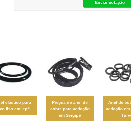
Enviar cotação
el elástico para
Preços de anel de
Anel de co
ixo liso em Iepê
cobre para vedação
vedação em 
em Sergipe
Turv