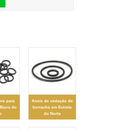
bre para
Aneis de vedação de
Barra do
borracha em Estrela
o
do Norte