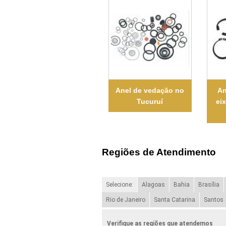
Anel de vedação no
An
Tucuruí
ei
Regiões de Atendimento
Selecione:
Alagoas
Bahia
Brasília
Rio de Janeiro
Santa Catarina
Santos
Verifique as regiões que atendemos