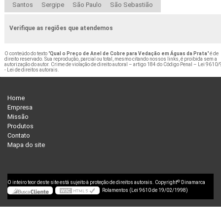
Santos
Sergipe
São Paulo
São Sebastião
Verifique as regiões que atendemos
O conteúdo do texto "
Qual o Preço de Anel de Cobre para Vedação em Águas da Prata
" é de
direito reservado. Sua reprodução, parcial ou total, mesmo citando nossos links, é proibida sem a
autorização do autor. Crime de violação de direito autoral – artigo 184 do Código Penal –
Lei 9610/
- Lei de direitos autorais
.
Home
Empresa
Missão
Produtos
Contato
Mapa do site
©
O inteiro teor deste site está sujeito à proteção de direitos autorais. Copyright
Dinamarca
Rolamentos (Lei 9610 de 19/02/1998)