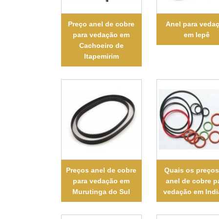
Preço anel de cobre
Anel para veda
para vedação em
em Iepê
Cachoeiro de
Itapemirim
Preços anel de cobre
Quais os preços
para vedação em
anel de cobre p
Murutinga do Sul
vedação em Ind