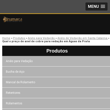
MENU
Home
»
Produtos
»
Anéis para Vedação
»
Anéis de Vedação em Santa Catarina
»
Qual o preço de anel de cobre para vedação em Águas da Prata
Produtos
Anéis para Vedação
Bucha de Aço
Mancal de Rolamento
Retentores
Rolamentos