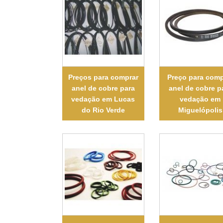
Preços para comprar
Preço para comp
anel de cobre para
anel de cobre p
vedação em Lucas
vedação em
do Rio Verde
Miguelópolis