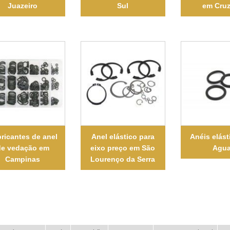
Juazeiro
Sul
em Cruz
ricantes de anel
Anel elástico para
Anéis elás
de vedação em
eixo preço em São
Agua
Campinas
Lourenço da Serra