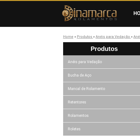
H
Home
»
Produtos
»
Anéis para Vedação
»
Ané
Produtos
Anéis para Vedação
Bucha de Aço
Mancal de Rolamento
Retentores
Rolamentos
Roletes