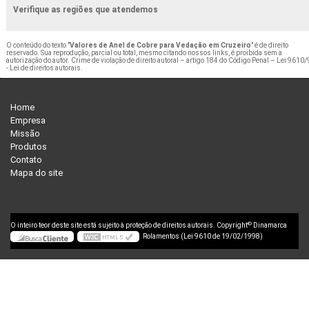
Verifique as regiões que atendemos
O conteúdo do texto "
Valores de Anel de Cobre para Vedação em Cruzeiro
" é de direito
reservado. Sua reprodução, parcial ou total, mesmo citando nossos links, é proibida sem a
autorização do autor. Crime de violação de direito autoral – artigo 184 do Código Penal –
Lei 9610/
- Lei de direitos autorais
.
Home
Empresa
Missão
Produtos
Contato
Mapa do site
©
O inteiro teor deste site está sujeito à proteção de direitos autorais. Copyright
Dinamarca
Rolamentos (Lei 9610 de 19/02/1998)