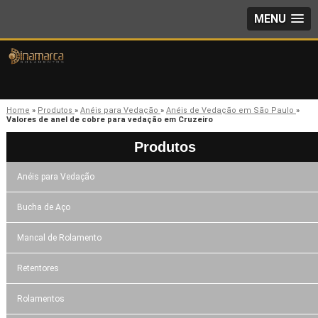
MENU
Home
»
Produtos
»
Anéis para Vedação
»
Anéis de Vedação em São Paulo
»
Valores de anel de cobre para vedação em Cruzeiro
Produtos
Anéis para Vedação
Bucha de Aço
Mancal de Rolamento
Retentores
Rolamentos