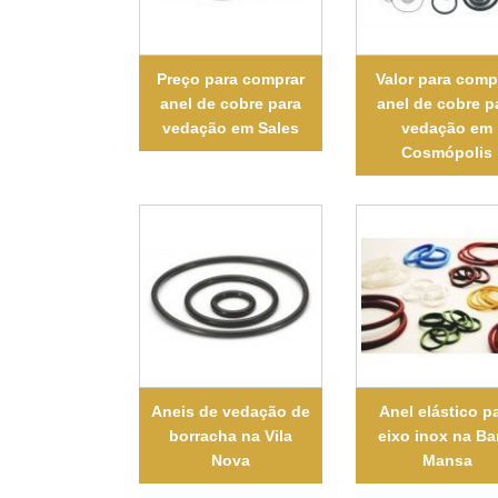
Preço para comprar
Valor para comp
anel de cobre para
anel de cobre p
vedação em Sales
vedação em
Cosmópolis
Aneis de vedação de
Anel elástico p
borracha na Vila
eixo inox na Ba
Nova
Mansa