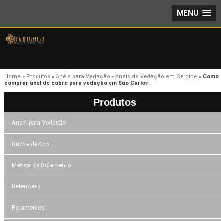
MENU
Home
»
Produtos
»
Anéis para Vedação
»
Anéis de Vedação em Sergipe
»
Como
comprar anel de cobre para vedação em São Carlos
Produtos
Anéis para Vedação
Bucha de Aço
Mancal de Rolamento
Retentores
Rolamentos