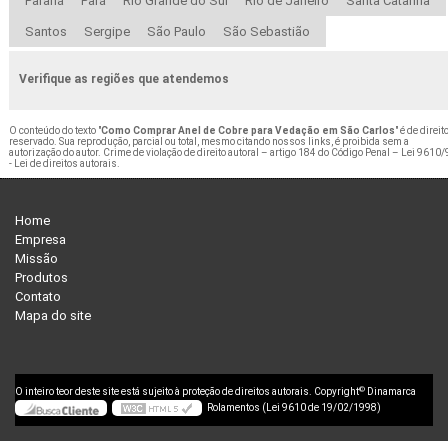
Paraná
Pará
Rio Grande do Sul
Rio de Janeiro
Santa Catarina
Santos
Sergipe
São Paulo
São Sebastião
Verifique as regiões que atendemos
O conteúdo do texto "
Como Comprar Anel de Cobre para Vedação em São Carlos
" é de direit
reservado. Sua reprodução, parcial ou total, mesmo citando nossos links, é proibida sem a
autorização do autor. Crime de violação de direito autoral – artigo 184 do Código Penal –
Lei 9610/
- Lei de direitos autorais
.
Home
Empresa
Missão
Produtos
Contato
Mapa do site
©
O inteiro teor deste site está sujeito à proteção de direitos autorais. Copyright
Dinamarca
Rolamentos (Lei 9610 de 19/02/1998)