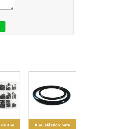
 de anel
Anel elástico para