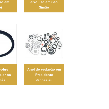
ão em
eixo liso em São
bi
Simão
cobre
Anel de vedação em
alor na
Presidente
Inês
Venceslau