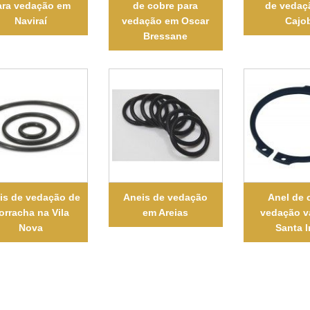
ara vedação em
de cobre para
de vedaç
Naviraí
vedação em Oscar
Cajo
Bressane
is de vedação de
Aneis de vedação
Anel de 
orracha na Vila
em Areias
vedação v
Nova
Santa 