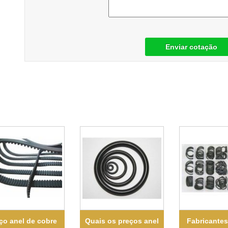
Enviar cotação
ço anel de cobre
Quais os preços anel
Fabricantes