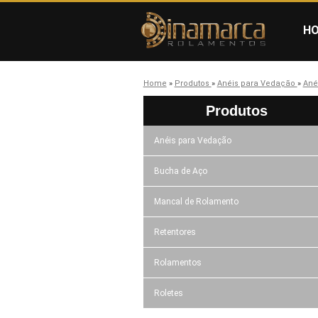
H
Home
»
Produtos
»
Anéis para Vedação
»
Ané
Produtos
Anéis para Vedação
Bucha de Aço
Mancal de Rolamento
Retentores
Rolamentos
Roletes