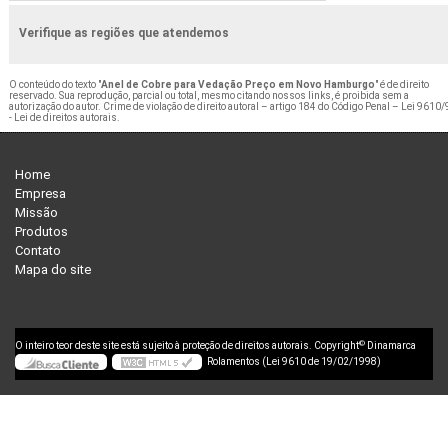
Verifique as regiões que atendemos
O conteúdo do texto "
Anel de Cobre para Vedação Preço em Novo Hamburgo
" é de direito
reservado. Sua reprodução, parcial ou total, mesmo citando nossos links, é proibida sem a
autorização do autor. Crime de violação de direito autoral – artigo 184 do Código Penal –
Lei 9610/
- Lei de direitos autorais
.
Home
Empresa
Missão
Produtos
Contato
Mapa do site
©
O inteiro teor deste site está sujeito à proteção de direitos autorais. Copyright
Dinamarca
Rolamentos (Lei 9610 de 19/02/1998)