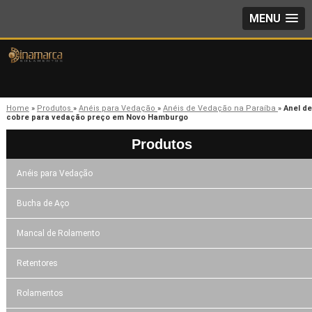
MENU
Home
»
Produtos
»
Anéis para Vedação
»
Anéis de Vedação na Paraíba
»
Anel de
cobre para vedação preço em Novo Hamburgo
Produtos
Anéis para Vedação
Bucha de Aço
Mancal de Rolamento
Retentores
Rolamentos