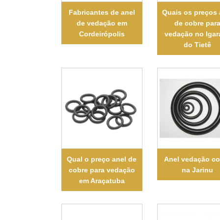
Fabricantes de anel
Quais os preços 
de vedação em
de cobre par
Cordeirópolis
vedação no Igar
do Tietê
Qual o preço anel de
Anel vedação co
cobre para vedação
na Jarinu
em Araçatuba