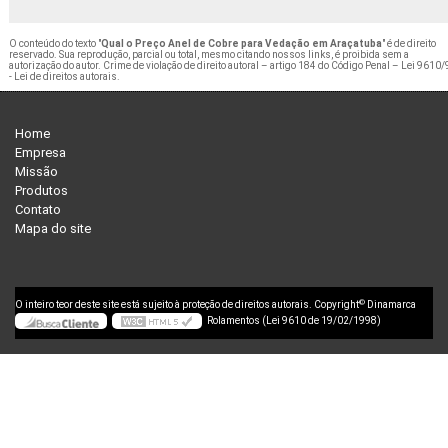
O conteúdo do texto "
Qual o Preço Anel de Cobre para Vedação em Araçatuba
" é de direito
reservado. Sua reprodução, parcial ou total, mesmo citando nossos links, é proibida sem a
autorização do autor. Crime de violação de direito autoral – artigo 184 do Código Penal –
Lei 9610/
- Lei de direitos autorais
.
Home
Empresa
Missão
Produtos
Contato
Mapa do site
©
O inteiro teor deste site está sujeito à proteção de direitos autorais. Copyright
Dinamarca
Rolamentos (Lei 9610 de 19/02/1998)