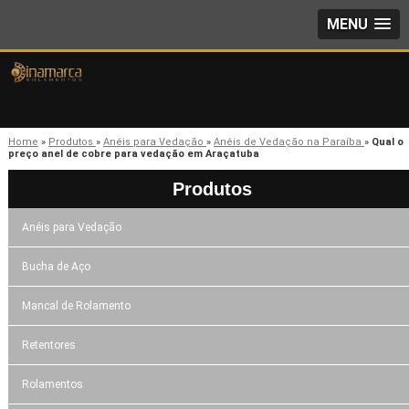
MENU
Home
»
Produtos
»
Anéis para Vedação
»
Anéis de Vedação na Paraíba
»
Qual o
preço anel de cobre para vedação em Araçatuba
Produtos
Anéis para Vedação
Bucha de Aço
Mancal de Rolamento
Retentores
Rolamentos