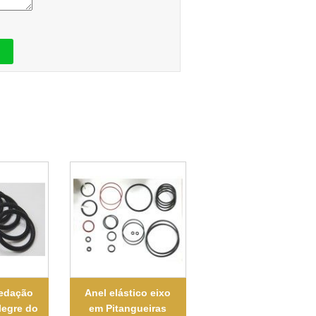
vedação
Anel elástico eixo
legre do
em Pitangueiras