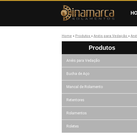
H
Home
»
Produtos
»
Anéis para Vedação
»
Ané
Produtos
Anéis para Vedação
Bucha de Aço
Mancal de Rolamento
Retentores
Rolamentos
Roletes