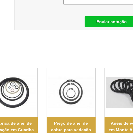
Enviar cotação
brica de anel de
Preço de anel de
Aneis de 
ação em Guariba
cobre para vedação
em Monte A