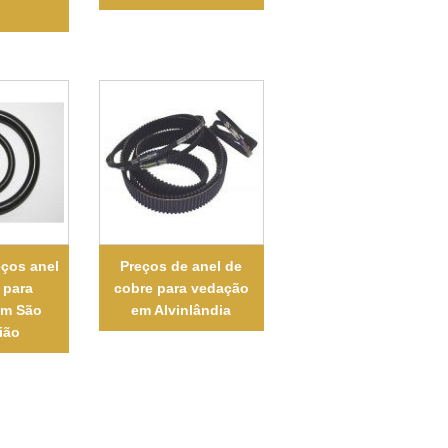
eços anel
Preços de anel de
 para
cobre para vedação
em São
em Alvinlândia
ião