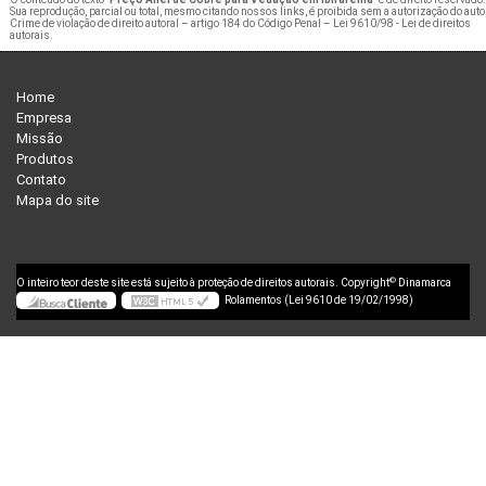
Sua reprodução, parcial ou total, mesmo citando nossos links, é proibida sem a autorização do auto
Crime de violação de direito autoral – artigo 184 do Código Penal –
Lei 9610/98 - Lei de direitos
autorais
.
Home
Empresa
Missão
Produtos
Contato
Mapa do site
©
O inteiro teor deste site está sujeito à proteção de direitos autorais. Copyright
Dinamarca
Rolamentos (Lei 9610 de 19/02/1998)