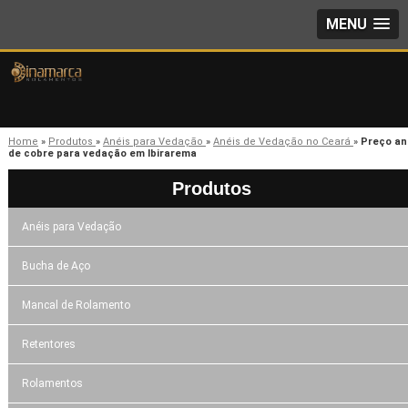
MENU
Home
»
Produtos
»
Anéis para Vedação
»
Anéis de Vedação no Ceará
»
Preço an
de cobre para vedação em Ibirarema
Produtos
Anéis para Vedação
Bucha de Aço
Mancal de Rolamento
Retentores
Rolamentos