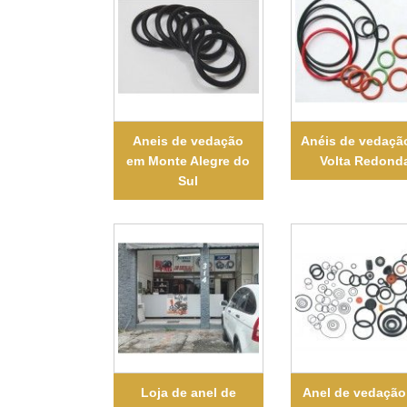
Aneis de vedação
Anéis de vedaçã
em Monte Alegre do
Volta Redond
Sul
Loja de anel de
Anel de vedaçã