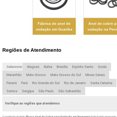
Fábrica de anel de
Anel de cobre p
vedação em Guariba
vedação na Pen
Regiões de Atendimento
Selecione:
Alagoas
Bahia
Brasília
Espírito Santo
Goiás
Maranhão
Mato Grosso
Mato Grosso do Sul
Minas Gerais
Paraná
Pará
Rio Grande do Sul
Rio de Janeiro
Santa Catarina
Santos
Sergipe
São Paulo
São Sebastião
Verifique as regiões que atendemos
O conteúdo do texto "
Preço Anel de Cobre para Vedação em Ibirarema
" é de direito reservado.