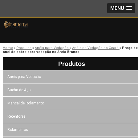
MENU
Home
»
Produtos
»
Anéis para Vedação
»
Anéis de Vedação no Ceará
»
Preço de
anel de cobre para vedação na Areia Branca
Produtos
Anéis para Vedação
Bucha de Aço
Mancal de Rolamento
Retentores
Rolamentos