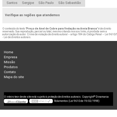
Santos
Sergipe
São Paulo
São Sebastião
Verifique as regiões que atendemos
O conteúdo do texto "
Preço de Anel de Cobre para Vedação na Areia Branca
" é de direito
reservado. Sua reprodução, parcial ou total, mesmo citando nossos links, é proibida sem a
autorização do autor. Crime de violação de direito autoral – artigo 184 do Código Penal –
Lei 9610/
- Lei de direitos autorais
.
Home
Empresa
Missão
Produtos
Contato
Mapa do site
©
O inteiro teor deste site está sujeito à proteção de direitos autorais. Copyright
Dinamarca
Rolamentos (Lei 9610 de 19/02/1998)