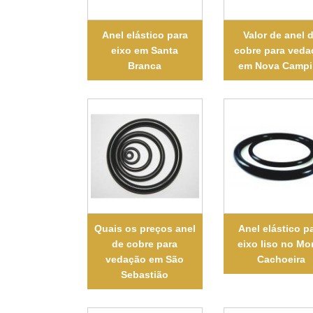
Anel elástico para
Valor de anel 
eixo em Santa
cobre para veda
Branca
em Nova Campi
Quais os preços anel
Anel elástico p
de cobre para
eixo liso no Mo
vedação em São
Cachoeira
Sebastião