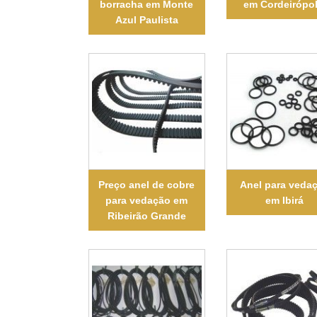
borracha em Monte
em Cordeirópol
Azul Paulista
Preço anel de cobre
Anel para veda
para vedação em
em Ibirá
Ribeirão Grande