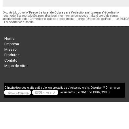
O conteúdo do texto "
Preço de Anel de Cobre para Vedação em Ituverava
" é de direito
reservado. Sua reprodução, parcial ou total, mesmo citando nossos links, é proibida sem a
autorização do autor. Crime de violação de direito autoral – artigo 184 do Código Penal –
Lei 9610/
- Lei de direitos autorais
.
Home
Empresa
Missão
Produtos
Contato
Mapa do site
©
O inteiro teor deste site está sujeito à proteção de direitos autorais. Copyright
Dinamarca
Rolamentos (Lei 9610 de 19/02/1998)