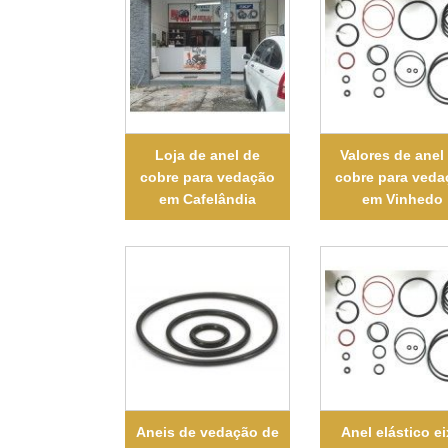
Loja de anel de
Valores de anel
cobre para vedação
cobre para veda
em Cafelândia
em Vinhedo
Aneis de vedação de
Anel elástico e