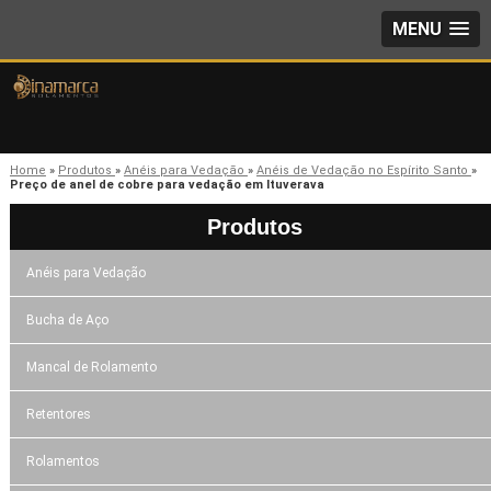
MENU
Home
»
Produtos
»
Anéis para Vedação
»
Anéis de Vedação no Espírito Santo
»
Preço de anel de cobre para vedação em Ituverava
Produtos
Anéis para Vedação
Bucha de Aço
Mancal de Rolamento
Retentores
Rolamentos