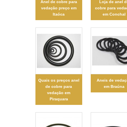
Anel de cobre para
Loja de anel d
vedação preço em
cobre para veda
Itaóca
em Conchal
Quais os preços anel
Aneis de veda
de cobre para
em Braúna
vedação em
Piraquara