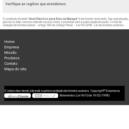
Verifique as regiões que atendemos
O conteúdo do texto "
Anel Elástico para Eixo na Marapé
" é de direito reservado. Sua reprodução,
parcial ou total, mesmo citando nossos links, é proibida sem a autorização do autor. Crime de
violação de direito autoral – artigo 184 do Código Penal –
Lei 9610/98 - Lei de direitos autorais
.
Home
Empresa
Missão
Produtos
Contato
Mapa do site
©
O inteiro teor deste site está sujeito à proteção de direitos autorais. Copyright
Dinamarca
Rolamentos (Lei 9610 de 19/02/1998)