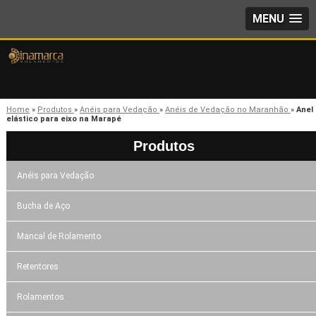
MENU
Home
»
Produtos
»
Anéis para Vedação
»
Anéis de Vedação no Maranhão
»
Anel
elástico para eixo na Marapé
Produtos
Anéis para Vedação
Bucha de Aço
Mancal de Rolamento
Retentores
Rolamentos