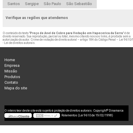
Santos
Sergipe
São Paulo
São Sebastião
Verifique as regiões que atendemos
O conteúdo do texto "
Preço de Anel de Cobre para Vedação em Itapecerica da Serra
" é de
direito reservado. Sua reprodução, parcial ou total, mesmo citando nossos links, é proibida sem a
autorização do autor. Crime de violação de direito autoral – artigo 184 do Código Penal –
Lei 9610/
- Lei de direitos autorais
.
Home
Empresa
Missão
Produtos
Contato
Mapa do site
©
O inteiro teor deste site está sujeito à proteção de direitos autorais. Copyright
Dinamarca
Rolamentos (Lei 9610 de 19/02/1998)