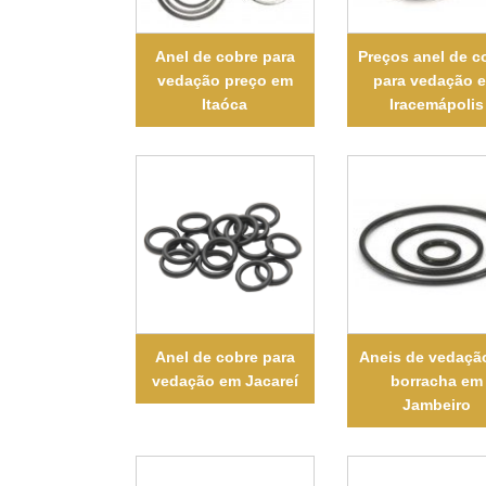
Anel de cobre para
Preços anel de c
vedação preço em
para vedação 
Itaóca
Iracemápolis
Anel de cobre para
Aneis de vedaçã
vedação em Jacareí
borracha em
Jambeiro