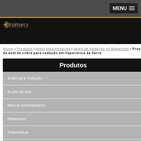
MENU
Home
»
Produtos
»
Anéis para Vedação
»
Anéis de Vedação no Maranhão
»
Preç
de anel de cobre para vedação em Itapecerica da Serra
Produtos
Anéis para Vedação
Bucha de Aço
Mancal de Rolamento
Retentores
Rolamentos