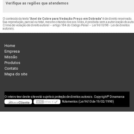
Verifique as regiões que atendemos
O conteúdo do texto "
Anel de Cobre para Vedação Preço em Dobrada
" é de direito reservado.
Sua reprodução, parcial ou total, mesmo citando nossos links, é proibida sem a autorização do auto
Crime de violação de direito autoral – artigo 184 do Código Penal –
Lei 9610/98 - Lei de direitos
autorais
.
Home
Empresa
Missão
Produtos
Contato
Mapa do site
©
O inteiro teor deste site está sujeito à proteção de direitos autorais. Copyright
Dinamarca
Rolamentos (Lei 9610 de 19/02/1998)