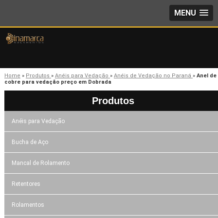
MENU
Home
»
Produtos
»
Anéis para Vedação
»
Anéis de Vedação no Paraná
»
Anel de
cobre para vedação preço em Dobrada
Produtos
Anéis para Vedação
Bucha de Aço
Mancal de Rolamento
Retentores
Rolamentos