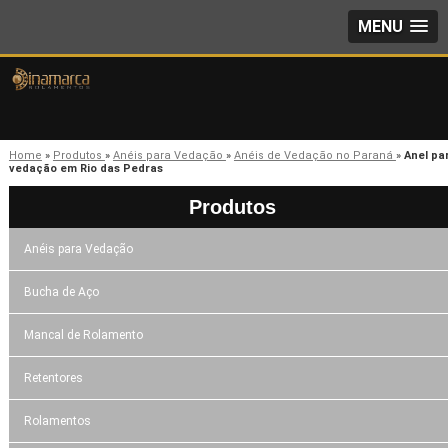
MENU
Home
»
Produtos
»
Anéis para Vedação
»
Anéis de Vedação no Paraná
»
Anel pa
vedação em Rio das Pedras
Produtos
Anéis para Vedação
Bucha de Aço
Mancal de Rolamento
Retentores
Rolamentos