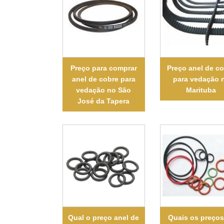
Preço para comprar
Preço anel de c
anel de cobre para
para vedação 
vedação no São
Marituba
José da Tapera
Qual o preço anel de
Quais os preços