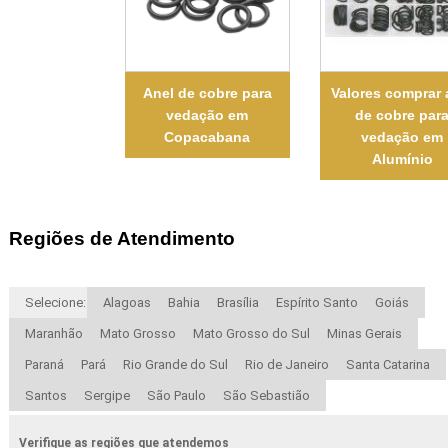
Anel de cobre para
Valores comprar 
vedação em
de cobre par
Copacabana
vedação em
Alumínio
Regiões de Atendimento
Selecione:
Alagoas
Bahia
Brasília
Espírito Santo
Goiás
Maranhão
Mato Grosso
Mato Grosso do Sul
Minas Gerais
Paraná
Pará
Rio Grande do Sul
Rio de Janeiro
Santa Catarina
Santos
Sergipe
São Paulo
São Sebastião
Verifique as regiões que atendemos