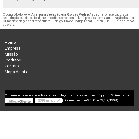
O conteúdo do texto "
Anel para Vedação em Rio das Pedras
" é de direito reservado. Sua
reprodução, parcial ou total, mesmo citando nossos links, é proibida sem a autorização do autor.
Crime de violação de direito autoral – artigo 184 do Código Penal –
Lei 9610/98 - Lei de direitos
autorais
.
Home
Empresa
Missão
Produtos
Contato
Mapa do site
©
O inteiro teor deste site está sujeito à proteção de direitos autorais. Copyright
Dinamarca
Rolamentos (Lei 9610 de 19/02/1998)