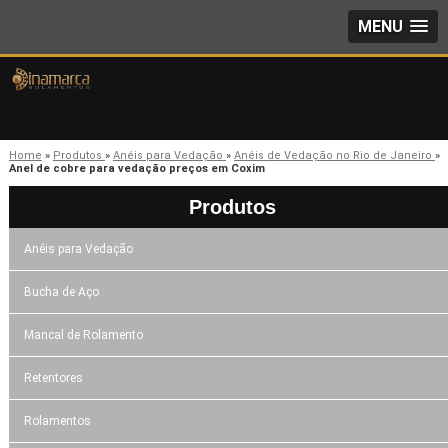
MENU
Home
»
Produtos
»
Anéis para Vedação
»
Anéis de Vedação no Rio de Janeiro
»
Anel de cobre para vedação preços em Coxim
Produtos
Anéis para Vedação
Bucha de Aço
Mancal de Rolamento
Retentores
Rolamentos