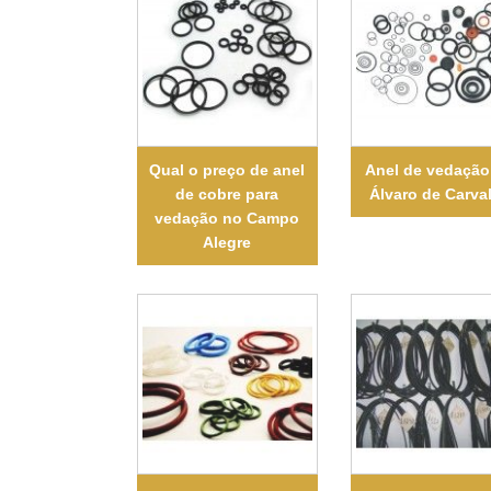
Qual o preço de anel
Anel de vedaçã
de cobre para
Álvaro de Carva
vedação no Campo
Alegre