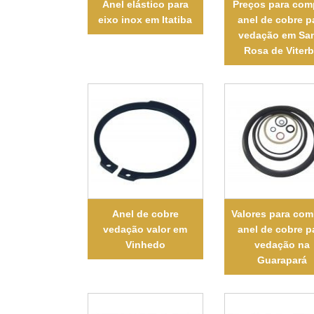
Anel elástico para
Preços para com
eixo inox em Itatiba
anel de cobre p
vedação em Sa
Rosa de Viter
Anel de cobre
Valores para com
vedação valor em
anel de cobre p
Vinhedo
vedação na
Guarapará