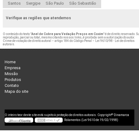
Santos
Sergipe
São Paulo
São Sebastião
Verifique as regiões que atendemos
O conteúdo do texto "
Anel de Cobre para Vedação Preços em Coxim
" é de direito reservado. S
reprodução, parcial ou total, mesmo citando nossos links, é proibida sem a autorização do autor.
Crime de violação de direito autoral – artigo 184 do Código Penal –
Lei 9610/98 - Lei de direitos
autorais
.
Home
Empresa
Missão
Produtos
Contato
Mapa do site
©
O inteiro teor deste site está sujeito à proteção de direitos autorais. Copyright
Dinamarca
Rolamentos (Lei 9610 de 19/02/1998)