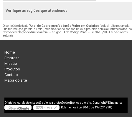
Verifique as regiões que atendemos
O conteúdo do texto "
Anel de Cobre para Vedação Valor em Ourinhos
" é de direito reservado.
Sua reprodução, parcial ou total, mesmo citando nossos links, é proibida sem a autorização do auto
Crime de violação de direito autoral – artigo 184 do Código Penal –
Lei 9610/98 - Lei de direitos
autorais
.
Home
Empresa
Missão
Produtos
Contato
Mapa do site
©
O inteiro teor deste site está sujeito à proteção de direitos autorais. Copyright
Dinamarca
Rolamentos (Lei 9610 de 19/02/1998)