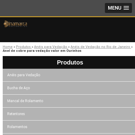
MENU
Home
»
Produtos
»
Anéis para Vedação
»
Anéis de Vedação no Rio de Janeiro
»
Anel de cobre para vedação valor em Ourinhos
Produtos
Anéis para Vedação
Bucha de Aço
Mancal de Rolamento
Retentores
Rolamentos