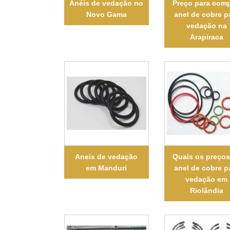
Anéis de vedação no
Preço para comp
Novo Gama
anel de cobre p
vedação na
Arapiraca
Aneis de vedação
Quais os preços
em Manduri
anel de cobre p
vedação em
Riolândia