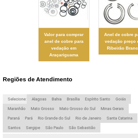
Valor para comprar
Anel de cobre p
anel de cobre para
vedação preço
vedação em
Ribeirão Bran
Araçariguama
Regiões de Atendimento
Selecione:
Alagoas
Bahia
Brasília
Espírito Santo
Goiás
Maranhão
Mato Grosso
Mato Grosso do Sul
Minas Gerais
Paraná
Pará
Rio Grande do Sul
Rio de Janeiro
Santa Catarina
Santos
Sergipe
São Paulo
São Sebastião