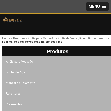
MENU
Home
»
Produtos
»
Anéis para Vedação
»
Anéis de Vedação no Rio de Janeiro
»
Fábrica de anel de vedação na Simões Filho
Produtos
Anéis para Vedação
Bucha de Aço
Mancal de Rolamento
Retentores
Rolamentos