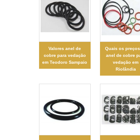
Valores anel de
Quais os preços
cobre para vedação
anel de cobre p
em Teodoro Sampaio
vedação em
Riolândia