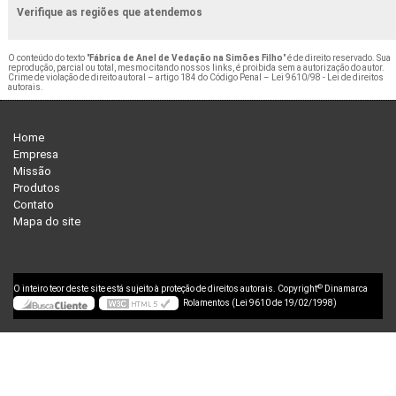
Verifique as regiões que atendemos
O conteúdo do texto "
Fábrica de Anel de Vedação na Simões Filho
" é de direito reservado. Sua
reprodução, parcial ou total, mesmo citando nossos links, é proibida sem a autorização do autor.
Crime de violação de direito autoral – artigo 184 do Código Penal –
Lei 9610/98 - Lei de direitos
autorais
.
Home
Empresa
Missão
Produtos
Contato
Mapa do site
©
O inteiro teor deste site está sujeito à proteção de direitos autorais. Copyright
Dinamarca
Rolamentos (Lei 9610 de 19/02/1998)