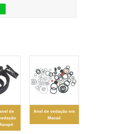
anel de
Anel de vedação em
 vedação
Macaé
Marapé