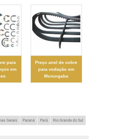
bre para
Preço anel de cobre
eços em
para vedação em
es
Morungaba
nas Gerais
Paraná
Pará
Rio Grande do Sul