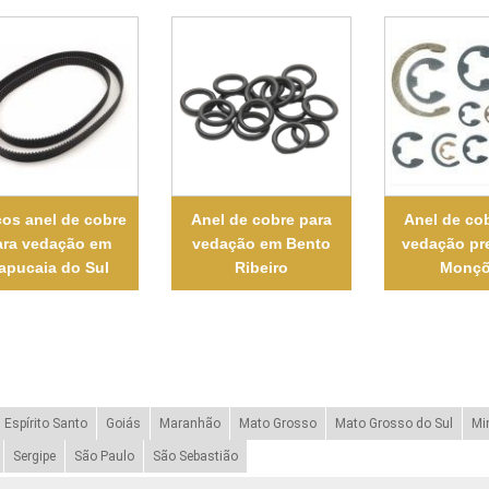
ços anel de cobre
Anel de cobre para
Anel de co
ara vedação em
vedação em Bento
vedação pr
apucaia do Sul
Ribeiro
Monçõ
Espírito Santo
Goiás
Maranhão
Mato Grosso
Mato Grosso do Sul
Mi
Sergipe
São Paulo
São Sebastião