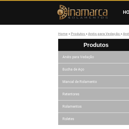
H
Home
»
Produtos
»
Anéis para Vedação
»
Ané
Produtos
Anéis para Vedação
Bucha de Aço
Mancal de Rolamento
Retentores
Rolamentos
Roletes