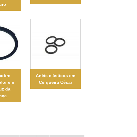
uro
cobre
Anéis elásticos em
alor em
Cerqueira César
uz da
nça