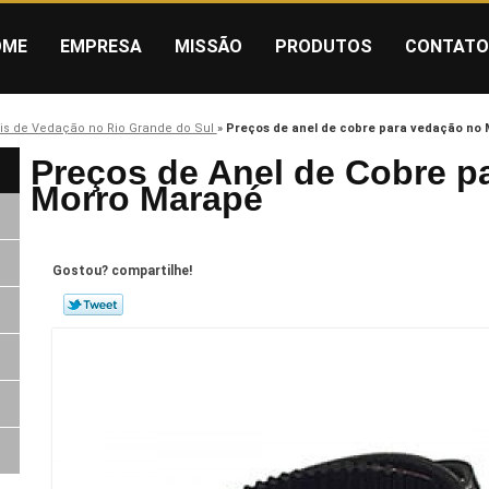
OME
EMPRESA
MISSÃO
PRODUTOS
CONTATO
is de Vedação no Rio Grande do Sul
»
Preços de anel de cobre para vedação no
Preços de Anel de Cobre p
Morro Marapé
Gostou? compartilhe!