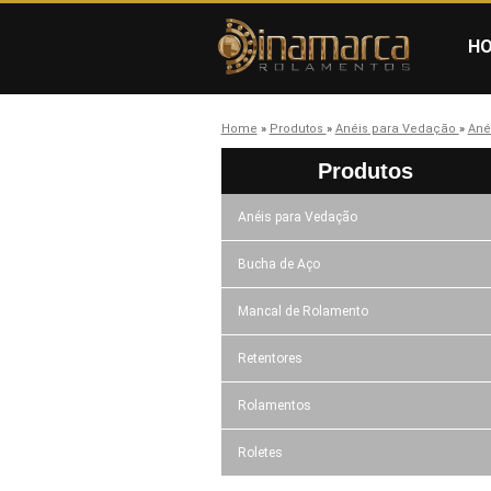
H
Home
»
Produtos
»
Anéis para Vedação
»
Ané
Produtos
Anéis para Vedação
Bucha de Aço
Mancal de Rolamento
Retentores
Rolamentos
Roletes