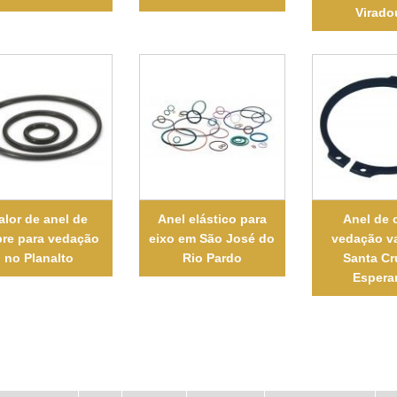
Virado
alor de anel de
Anel elástico para
Anel de 
re para vedação
eixo em São José do
vedação v
no Planalto
Rio Pardo
Santa Cr
Espera