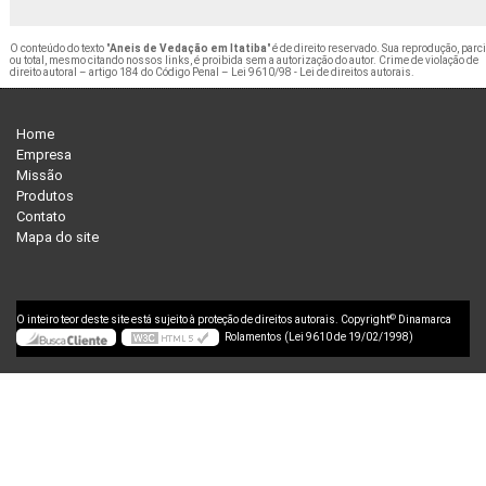
O conteúdo do texto "
Aneis de Vedação em Itatiba
" é de direito reservado. Sua reprodução, parci
ou total, mesmo citando nossos links, é proibida sem a autorização do autor. Crime de violação de
direito autoral – artigo 184 do Código Penal –
Lei 9610/98 - Lei de direitos autorais
.
Home
Empresa
Missão
Produtos
Contato
Mapa do site
©
O inteiro teor deste site está sujeito à proteção de direitos autorais. Copyright
Dinamarca
Rolamentos (Lei 9610 de 19/02/1998)