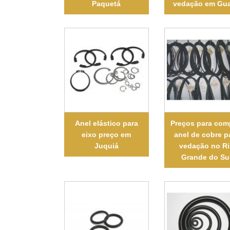
Paquetá
vedação em Gua
Anel elástico para
Preços para com
eixo preço em
anel de cobre p
Juquiá
vedação no R
Grande do Su