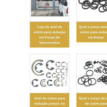
Loja de anel de
Qual o preço ane
cobre para vedação
cobre para veda
em Ferraz de
em Areias
Vasconcelos
Anel de cobre para
Qual o preço de 
vedação preços na
de cobre par