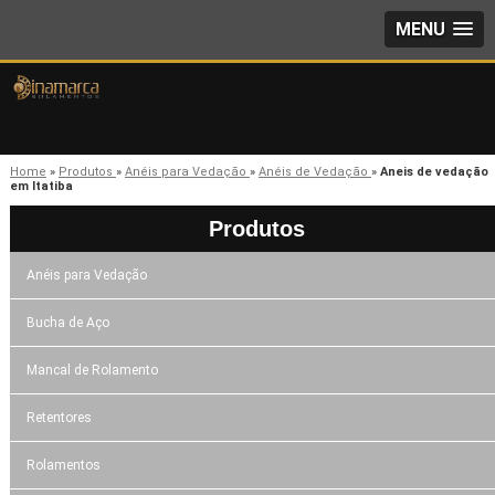
MENU
Home
»
Produtos
»
Anéis para Vedação
»
Anéis de Vedação
»
Aneis de vedação
em Itatiba
Produtos
Anéis para Vedação
Bucha de Aço
Mancal de Rolamento
Retentores
Rolamentos