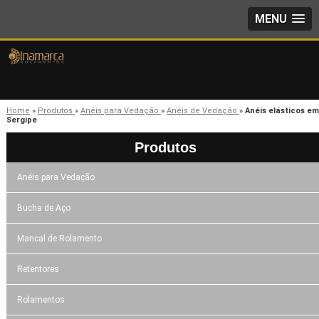
MENU
Home
»
Produtos
»
Anéis para Vedação
»
Anéis de Vedação
»
Anéis elásticos em
Sergipe
Produtos
Anéis para Vedação
Bucha de Aço
Mancal de Rolamento
Retentores
Rolamentos