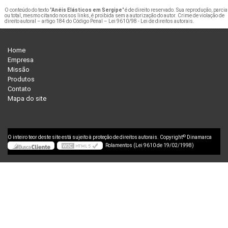
O conteúdo do texto "
Anéis Elásticos em Sergipe
" é de direito reservado. Sua reprodução, parcia
ou total, mesmo citando nossos links, é proibida sem a autorização do autor. Crime de violação de
direito autoral – artigo 184 do Código Penal –
Lei 9610/98 - Lei de direitos autorais
.
Home
Empresa
Missão
Produtos
Contato
Mapa do site
©
O inteiro teor deste site está sujeito à proteção de direitos autorais. Copyright
Dinamarca
Rolamentos (Lei 9610 de 19/02/1998)