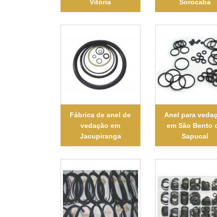
Vitória
Sorocaba
Fábrica de anel de
Anel para veda
vedação em
em São Bento 
Jacupiranga
Sapucaí