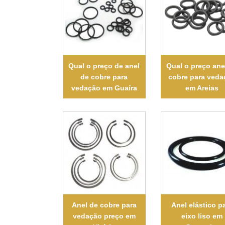
Qual o preço de anel
Qual o preço ane
de cobre para
cobre para veda
vedação em Guaíra
em Areias
Anel de cobre para
Anel elástico p
vedação preço em
eixo liso em