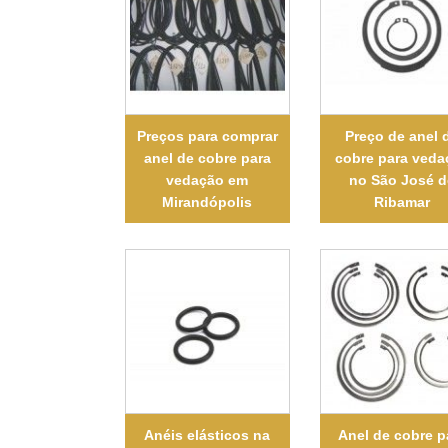
Preços para comprar
Preço de anel 
anel de cobre para
cobre para veda
vedação em
no São José d
Mirandópolis
Ribamar
Anéis elásticos na
Anel de cobre p