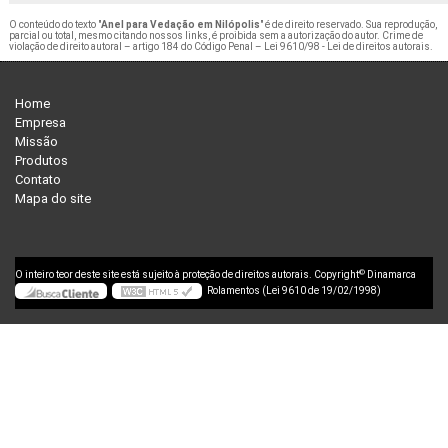
O conteúdo do texto "
Anel para Vedação em Nilópolis
" é de direito reservado. Sua reprodução,
parcial ou total, mesmo citando nossos links, é proibida sem a autorização do autor. Crime de
violação de direito autoral – artigo 184 do Código Penal –
Lei 9610/98 - Lei de direitos autorais
.
Home
Empresa
Missão
Produtos
Contato
Mapa do site
©
O inteiro teor deste site está sujeito à proteção de direitos autorais. Copyright
Dinamarca
Rolamentos (Lei 9610 de 19/02/1998)