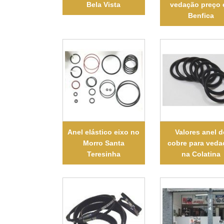
Bela Vista
vedação preço
Benfica
Anel elástico eixo no
Valores anel d
Morro Santa
cobre para veda
Teresinha
na Colatina