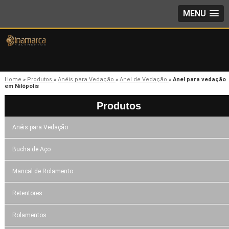
MENU
Home
»
Produtos
»
Anéis para Vedação
»
Anel de Vedação
»
Anel para vedação
em Nilópolis
Produtos
Anéis para Vedação
Bucha de Aço
Mancal de Rolamento
Retentores
Rolamentos