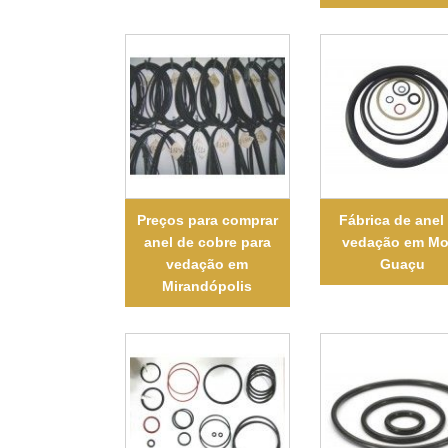
Preços para comprar
Fábrica de anel
anel de cobre para
vedação em Mo
vedação em
Guaçu
Mirandópolis