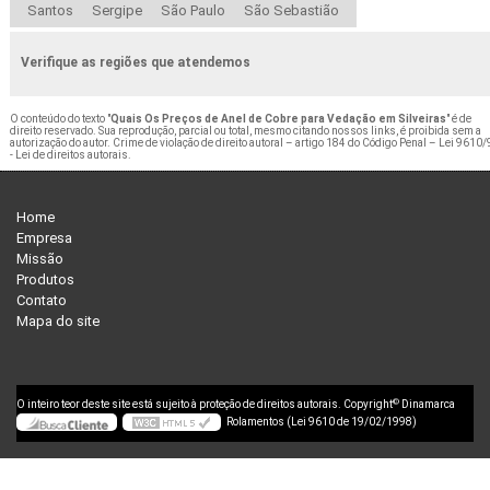
Santos
Sergipe
São Paulo
São Sebastião
Verifique as regiões que atendemos
O conteúdo do texto "
Quais Os Preços de Anel de Cobre para Vedação em Silveiras
" é de
direito reservado. Sua reprodução, parcial ou total, mesmo citando nossos links, é proibida sem a
autorização do autor. Crime de violação de direito autoral – artigo 184 do Código Penal –
Lei 9610/
- Lei de direitos autorais
.
Home
Empresa
Missão
Produtos
Contato
Mapa do site
©
O inteiro teor deste site está sujeito à proteção de direitos autorais. Copyright
Dinamarca
Rolamentos (Lei 9610 de 19/02/1998)