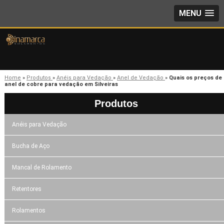
MENU
Home
»
Produtos
»
Anéis para Vedação
»
Anel de Vedação
»
Quais os preços de
anel de cobre para vedação em Silveiras
Produtos
Anéis para Vedação
Bucha de Aço
Mancal de Rolamento
Retentores
Rolamentos