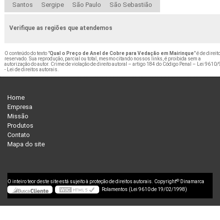
Santos
Sergipe
São Paulo
São Sebastião
Verifique as regiões que atendemos
O conteúdo do texto "
Qual o Preço de Anel de Cobre para Vedação em Mairinque
" é de direit
reservado. Sua reprodução, parcial ou total, mesmo citando nossos links, é proibida sem a
autorização do autor. Crime de violação de direito autoral – artigo 184 do Código Penal –
Lei 9610/
- Lei de direitos autorais
.
Home
Empresa
Missão
Produtos
Contato
Mapa do site
©
O inteiro teor deste site está sujeito à proteção de direitos autorais. Copyright
Dinamarca
Rolamentos (Lei 9610 de 19/02/1998)