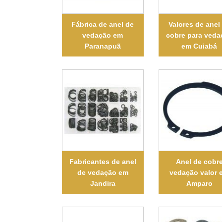
Fábrica de anel de
Valores de anel
vedação em
cobre para veda
Paranapuã
em Cuiabá
Fabricantes de anel
Anel de cobr
de vedação em
vedação valor 
Jandira
Amparo