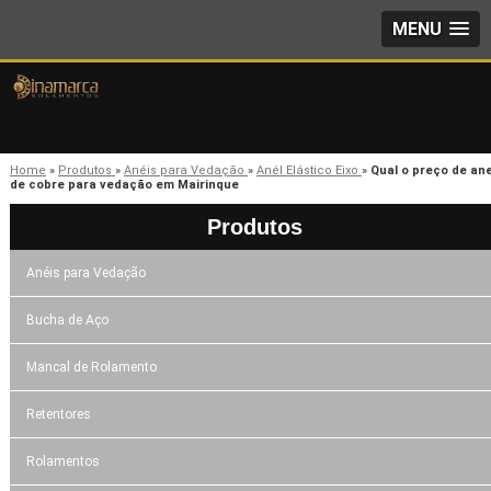
MENU
Home
»
Produtos
»
Anéis para Vedação
»
Anél Elástico Eixo
»
Qual o preço de ane
de cobre para vedação em Mairinque
Produtos
Anéis para Vedação
Bucha de Aço
Mancal de Rolamento
Retentores
Rolamentos