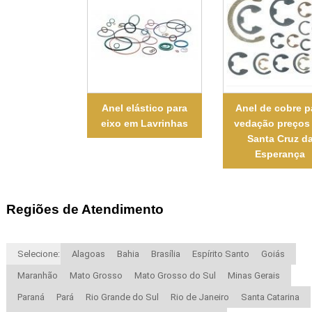
Anel elástico para
Anel de cobre p
eixo em Lavrinhas
vedação preços
Santa Cruz d
Esperança
Regiões de Atendimento
Selecione:
Alagoas
Bahia
Brasília
Espírito Santo
Goiás
Maranhão
Mato Grosso
Mato Grosso do Sul
Minas Gerais
Paraná
Pará
Rio Grande do Sul
Rio de Janeiro
Santa Catarina