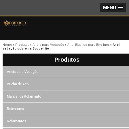
MENU
Home
»
Produtos
»
Anéis para Vedação
»
Anel Elástico para Eixo Inox
»
Anel
vedação cobre na Boqueirão
Produtos
Anéis para Vedação
Bucha de Aço
Mancal de Rolamento
Retentores
Rolamentos