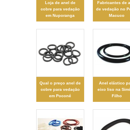
Loja de anel de
Fabricantes de 
cobre para vedação
de vedação no P
em Nuporanga
Macuco
Qual o preço anel de
Anel elástico p
cobre para vedação
eixo liso na Sim
em Poconé
Filho