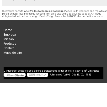
O conteúdo do texto "
Anel Vedação Cobre na Boqueirão
" é de direito reservado. Sua reprodução
parcial ou total, mesmo citando nossos links, é proibida sem a autorização do autor. Crime de
violação de direito autoral – artigo 184 do Código Penal –
Lei 9610/98 - Lei de direitos autorais
.
Home
Empresa
Missão
Produtos
Contato
Mapa do site
©
O inteiro teor deste site está sujeito à proteção de direitos autorais. Copyright
Dinamarca
Rolamentos (Lei 9610 de 19/02/1998)