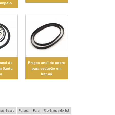
ampaio
 anel de
Preços anel de cobre
m Santa
para vedação em
ia
Irapuã
nas Gerais
Paraná
Pará
Rio Grande do Sul