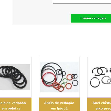
Enviar cotação
eis de vedação
Anéis de vedação
Anel elásti
em pelotas
em Ipiguá
eixo pre