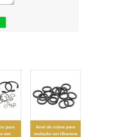
co para
Anel de cobre para
ço em
vedação em Ubarana