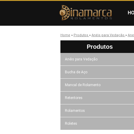
H
Home
»
Produtos
»
Anéis para Vedação
»
Anel
Produtos
Anéis para Vedação
Bucha de Aço
Mancal de Rolamento
Retentores
Rolamentos
Roletes