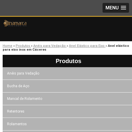
MENU
Home
»
Produtos
»
Anéis para Vedação
»
Anel Elástico para Eixo
»
Anel elástico
para eixo inox em Cáceres
Produtos
Anéis para Vedação
Bucha de Aço
Mancal de Rolamento
Retentores
Rolamentos