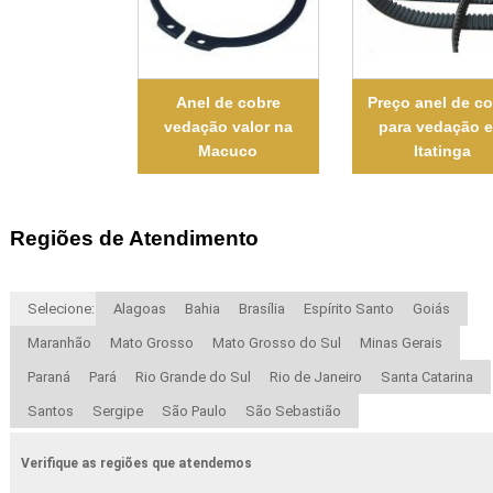
Anel de cobre
Preço anel de c
vedação valor na
para vedação 
Macuco
Itatinga
Regiões de Atendimento
Selecione:
Alagoas
Bahia
Brasília
Espírito Santo
Goiás
Maranhão
Mato Grosso
Mato Grosso do Sul
Minas Gerais
Paraná
Pará
Rio Grande do Sul
Rio de Janeiro
Santa Catarina
Santos
Sergipe
São Paulo
São Sebastião
Verifique as regiões que atendemos