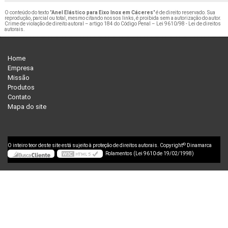
O conteúdo do texto "
Anel Elástico para Eixo Inox em Cáceres
" é de direito reservado. Sua
reprodução, parcial ou total, mesmo citando nossos links, é proibida sem a autorização do autor.
Crime de violação de direito autoral – artigo 184 do Código Penal –
Lei 9610/98 - Lei de direitos
autorais
.
Home
Empresa
Missão
Produtos
Contato
Mapa do site
©
O inteiro teor deste site está sujeito à proteção de direitos autorais. Copyright
Dinamarca
Rolamentos (Lei 9610 de 19/02/1998)