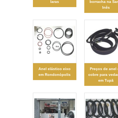
Iaras
borracha na Sa
Inês
Anel elástico eixo
Preços de anel
em Rondonópolis
cobre para veda
em Tupã