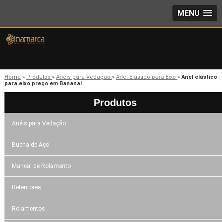
MENU
Home
»
Produtos
»
Anéis para Vedação
»
Anel Elástico para Eixo
»
Anel elástico
para eixo preço em Bananal
Produtos
Anéis para Vedação
Bucha de Aço
Mancal de Rolamento
Retentores
Rolamentos