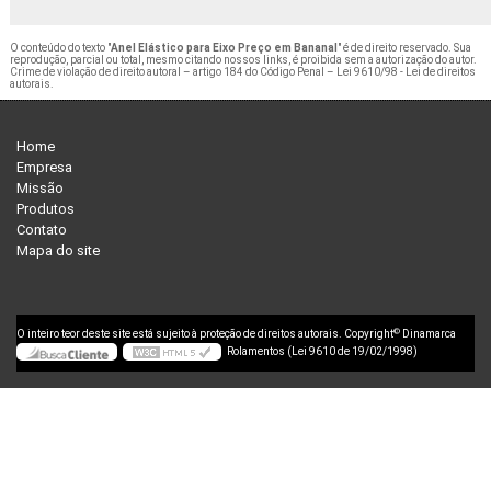
O conteúdo do texto "
Anel Elástico para Eixo Preço em Bananal
" é de direito reservado. Sua
reprodução, parcial ou total, mesmo citando nossos links, é proibida sem a autorização do autor.
Crime de violação de direito autoral – artigo 184 do Código Penal –
Lei 9610/98 - Lei de direitos
autorais
.
Home
Empresa
Missão
Produtos
Contato
Mapa do site
©
O inteiro teor deste site está sujeito à proteção de direitos autorais. Copyright
Dinamarca
Rolamentos (Lei 9610 de 19/02/1998)