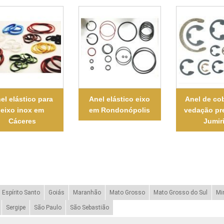
el elástico para
Anel elástico eixo
Anel de co
eixo inox em
em Rondonópolis
vedação pr
Cáceres
Jumir
Espírito Santo
Goiás
Maranhão
Mato Grosso
Mato Grosso do Sul
Mi
Sergipe
São Paulo
São Sebastião