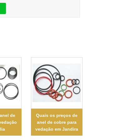
anel de
Quais os preços de
 vedação
anel de cobre para
lia
vedação em Jandira