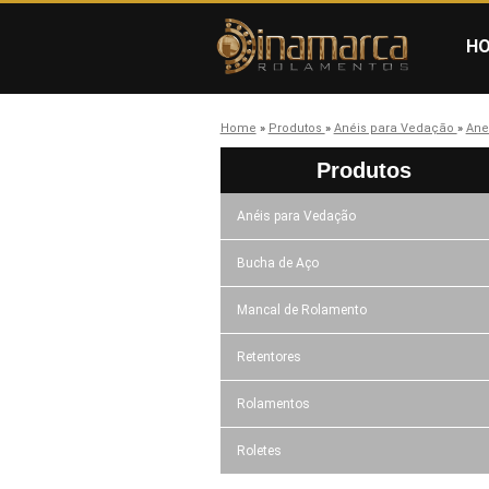
H
Home
»
Produtos
»
Anéis para Vedação
»
Ane
Produtos
Anéis para Vedação
Bucha de Aço
Mancal de Rolamento
Retentores
Rolamentos
Roletes