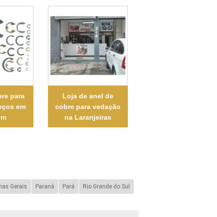
bre para
Loja de anel de
eços em
cobre para vedação
im
na Laranjeiras
nas Gerais
Paraná
Pará
Rio Grande do Sul