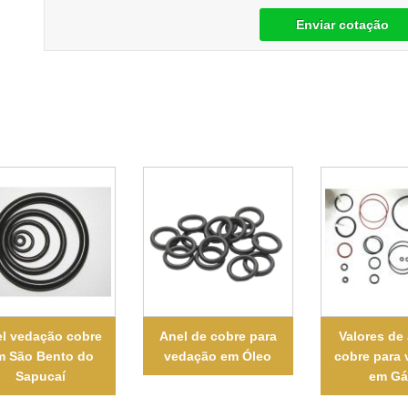
Enviar cotação
l vedação cobre
Anel de cobre para
Valores de 
m São Bento do
vedação em Óleo
cobre para
Sapucaí
em Gá