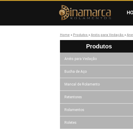
H
Home
»
Produtos
»
Anéis para Vedação
»
Ane
Produtos
Anéis para Vedação
Bucha de Aço
Mancal de Rolamento
Retentores
Rolamentos
Roletes