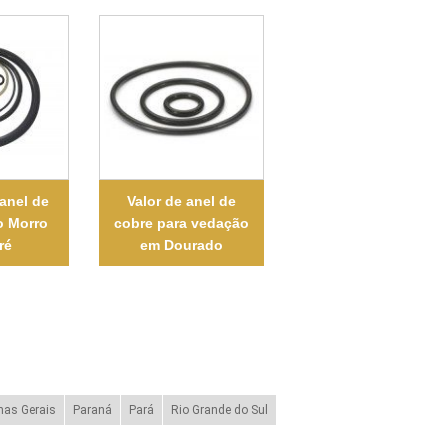
 anel de
Valor de anel de
o Morro
cobre para vedação
ré
em Dourado
nas Gerais
Paraná
Pará
Rio Grande do Sul