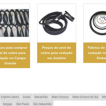
ços para comprar
Preços de anel de
Fábrica de
el de cobre para
cobre para vedação
vedação n
dação no Campo
em Jumirim
Emba
Grande
Espírito Santo
Goiás
Maranhão
Mato Grosso
Mato Grosso do Sul
Mi
Sergipe
São Paulo
São Sebastião