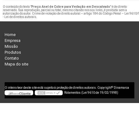
O conteúdo do texto "
Preço Anel de Cobre para Vedação em Descalvado
" é de direito
reservado. Sua reprodução, parcial ou total, mesmo citando nossos links, é proibida sem a
autorização do autor. Crime de violação de direito autoral – artigo 184 do Código Penal –
Lei 9610/
- Lei de direitos autorais
.
Home
Empresa
Missão
Produtos
Contato
Mapa do site
©
O inteiro teor deste site está sujeito à proteção de direitos autorais. Copyright
Dinamarca
Rolamentos (Lei 9610 de 19/02/1998)