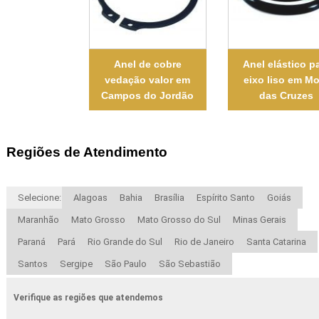
Anel de cobre
Anel elástico p
vedação valor em
eixo liso em M
Campos do Jordão
das Cruzes
Regiões de Atendimento
Selecione:
Alagoas
Bahia
Brasília
Espírito Santo
Goiás
Maranhão
Mato Grosso
Mato Grosso do Sul
Minas Gerais
Paraná
Pará
Rio Grande do Sul
Rio de Janeiro
Santa Catarina
Santos
Sergipe
São Paulo
São Sebastião
Verifique as regiões que atendemos