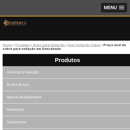
MENU
Home
»
Produtos
»
Anéis para Vedação
»
Anel Vedação Cobre
»
Preço anel de
cobre para vedação em Descalvado
Produtos
Anéis para Vedação
Bucha de Aço
Mancal de Rolamento
Retentores
Rolamentos