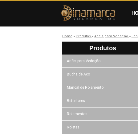
H
Home
»
Produtos
»
Anéis para Vedação
»
Fab
Produtos
Anéis para Vedação
Bucha de Aço
Mancal de Rolamento
Retentores
Rolamentos
Roletes