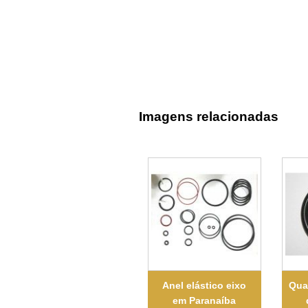
Imagens relacionadas
Anel elástico eixo
Qua
em Paranaíba