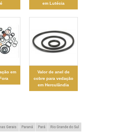
ré
em Lutécia
dação em
Valor de anel de
 Fora
cobre para vedação
em Herculândia
nas Gerais
Paraná
Pará
Rio Grande do Sul