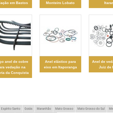
dação em Bastos
Monteiro Lobato
Itara
ço anel de cobre
Anel elástico para
Anel de ve
ara vedação na
eixo em Itaporanga
Juiz de
ória da Conquista
Espírito Santo
Goiás
Maranhão
Mato Grosso
Mato Grosso do Sul
Mi