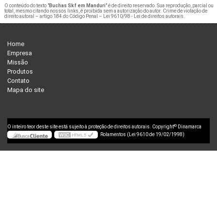
O conteúdo do texto "
Buchas Skf em Manduri
" é de direito reservado. Sua reprodução, parcial ou
total, mesmo citando nossos links, é proibida sem a autorização do autor. Crime de violação de
direito autoral – artigo 184 do Código Penal –
Lei 9610/98 - Lei de direitos autorais
.
Home
Empresa
Missão
Produtos
Contato
Mapa do site
©
O inteiro teor deste site está sujeito à proteção de direitos autorais. Copyright
Dinamarca
Rolamentos (Lei 9610 de 19/02/1998)