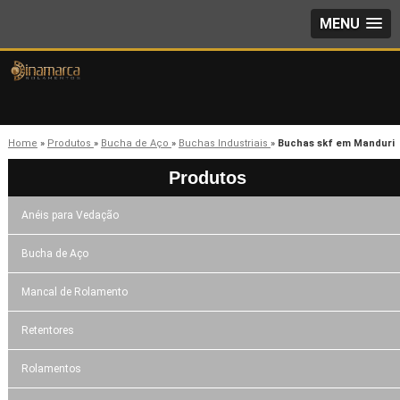
MENU
Home
»
Produtos
»
Bucha de Aço
»
Buchas Industriais
»
Buchas skf em Manduri
Produtos
Anéis para Vedação
Bucha de Aço
Mancal de Rolamento
Retentores
Rolamentos