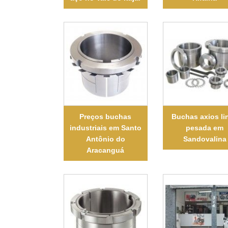
Preços buchas
Buchas axios li
industriais em Santo
pesada em
Antônio do
Sandovalina
Aracanguá