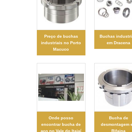
Preço de buchas
Buchas industri
industriais no Porto
em Dracena
Macuco
Onde posso
Bucha de
encontrar bucha de
desmontagem 
aço no Vale do Itajaí
Rifaina