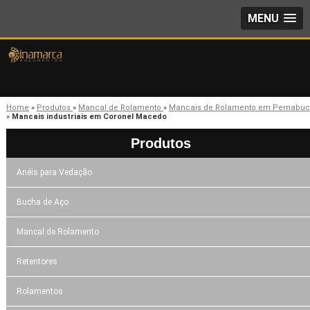
MENU
Home
»
Produtos
»
Mancal de Rolamento
»
Mancais de Rolamento em Pernabu
»
Mancais industriais em Coronel Macedo
Produtos
Anéis para Vedação
Bucha de Aço
Mancal de Rolamento
Retentores
Rolamentos