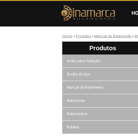
H
Home
»
Produtos
»
Mancal de Rolamento
»
M
Produtos
Anéis para Vedação
Bucha de Aço
Mancal de Rolamento
Retentores
Rolamentos
Roletes