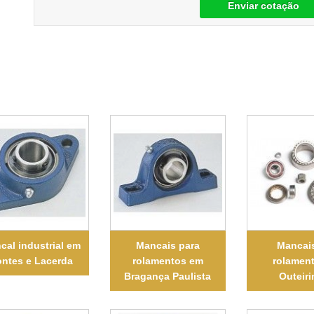
Enviar cotação
cal industrial em
Mancais para
Mancai
ntes e Lacerda
rolamentos em
rolamen
Bragança Paulista
Outeir