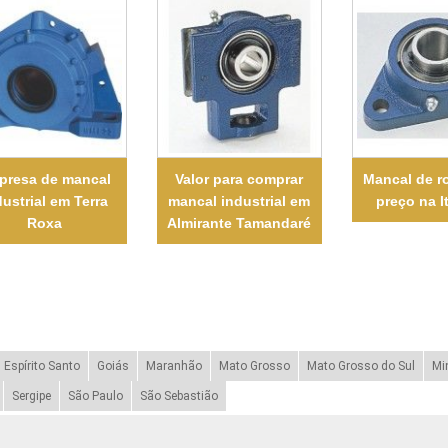
presa de mancal
Valor para comprar
Mancal de r
dustrial em Terra
mancal industrial em
preço na I
Roxa
Almirante Tamandaré
Espírito Santo
Goiás
Maranhão
Mato Grosso
Mato Grosso do Sul
Mi
Sergipe
São Paulo
São Sebastião