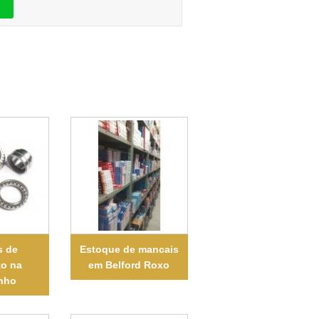
s de
Estoque de mancais
to na
em Belford Roxo
inho